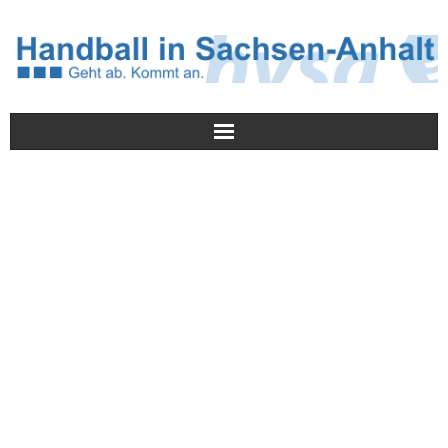
Meldungen
HVSA
Spielbetrieb
Jugend/NWLS
Lehrwesen
Termine