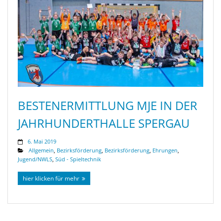
BESTENERMITTLUNG MJE IN DER
JAHRHUNDERTHALLE SPERGAU
6. Mai 2019
Allgemein
,
Bezirksförderung
,
Bezirksförderung
,
Ehrungen
,
Jugend/NWLS
,
Süd - Spieltechnik
hier klicken für mehr