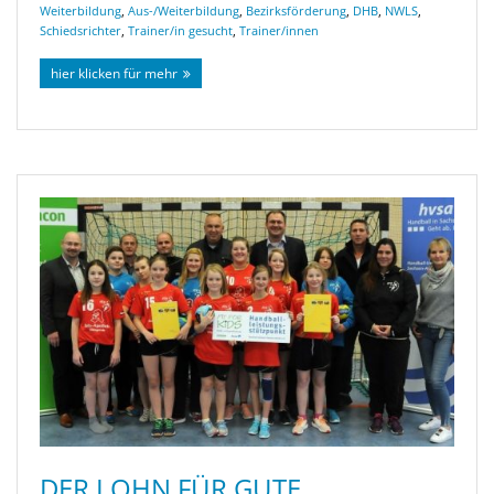
Weiterbildung
,
Aus-/Weiterbildung
,
Bezirksförderung
,
DHB
,
NWLS
,
Schiedsrichter
,
Trainer/in gesucht
,
Trainer/innen
hier klicken für mehr
DER LOHN FÜR GUTE