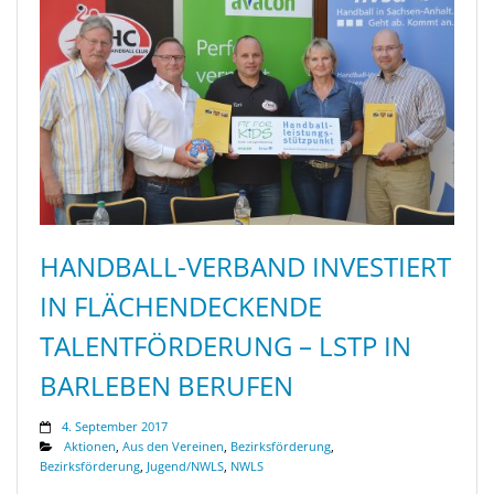
HANDBALL-VERBAND INVESTIERT
IN FLÄCHENDECKENDE
TALENTFÖRDERUNG – LSTP IN
BARLEBEN BERUFEN
4. September 2017
Aktionen
,
Aus den Vereinen
,
Bezirksförderung
,
Bezirksförderung
,
Jugend/NWLS
,
NWLS