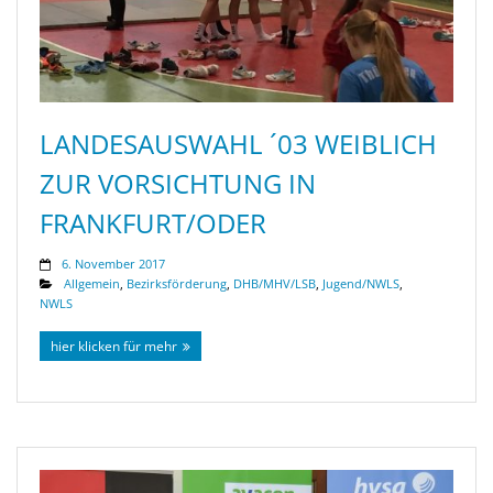
LANDESAUSWAHL ´03 WEIBLICH
ZUR VORSICHTUNG IN
FRANKFURT/ODER
6. November 2017
Allgemein
,
Bezirksförderung
,
DHB/MHV/LSB
,
Jugend/NWLS
,
NWLS
hier klicken für mehr