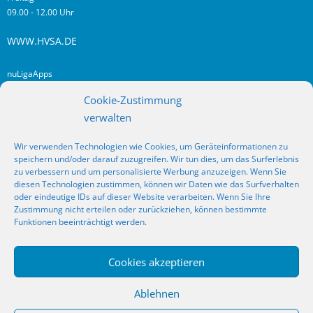
09.00 - 12.00 Uhr
WWW.HVSA.DE
nuLigaApps
login hvsa.de
Cookie-Zustimmung
Impressum
verwalten
Datenschutz
Wir verwenden Technologien wie Cookies, um Geräteinformationen zu
RSS
speichern und/oder darauf zuzugreifen. Wir tun dies, um das Surferlebnis
Fragen? Kontakt!
zu verbessern und um personalisierte Werbung anzuzeigen. Wenn Sie
diesen Technologien zustimmen, können wir Daten wie das Surfverhalten
oder eindeutige IDs auf dieser Website verarbeiten. Wenn Sie Ihre
SOCIAL MEDIA
Zustimmung nicht erteilen oder zurückziehen, können bestimmte
Funktionen beeinträchtigt werden.
Cookies akzeptieren
_
Ablehnen