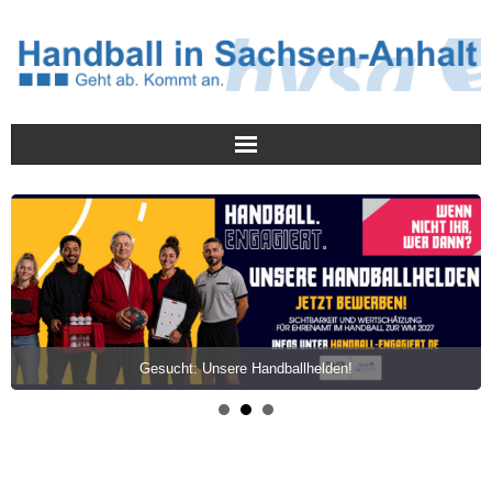
Meldungen
HVSA
Spielbetrieb
Jugend/NWLS
Gesucht: Unsere Handballhelden!
Lehrwesen
Termine