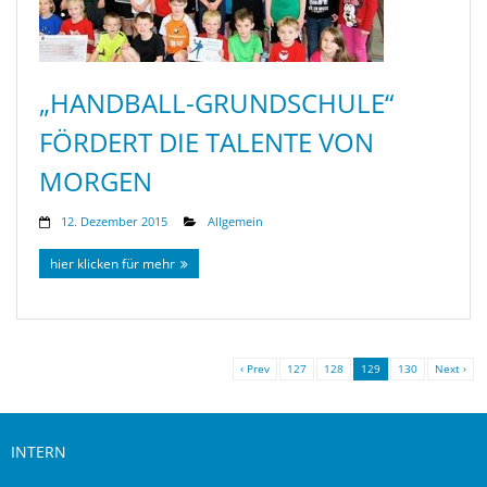
„HANDBALL-GRUNDSCHULE“
FÖRDERT DIE TALENTE VON
MORGEN
12. Dezember 2015
Allgemein
hier klicken für mehr
‹ Prev
127
128
129
130
Next ›
INTERN