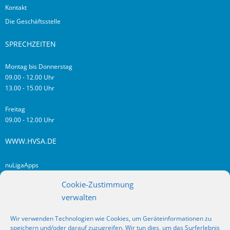
Kontakt
Die Geschäftsstelle
SPRECHZEITEN
Montag bis Donnerstag
09.00 - 12.00 Uhr
13.00 - 15.00 Uhr
Freitag
09.00 - 12.00 Uhr
WWW.HVSA.DE
nuLigaApps
login hvsa.de
Cookie-Zustimmung
Impressum
verwalten
Datenschutz
Wir verwenden Technologien wie Cookies, um Geräteinformationen zu
RSS
speichern und/oder darauf zuzugreifen. Wir tun dies, um das Surferlebnis