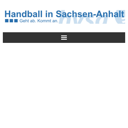
Meldungen
HVSA
Spielbetrieb
Jugend/NWLS
Lehrwesen
Termine