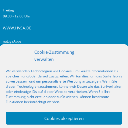
Freitag
09.00 - 12.00 Uhr
WWW.HVSA.DE
nuLigaApps
login hvsa.de
Cookie-Zustimmung
Impressum
verwalten
Datenschutz
Wir verwenden Technologien wie Cookies, um Geräteinformationen zu
RSS
speichern und/oder darauf zuzugreifen. Wir tun dies, um das Surferlebnis
Fragen? Kontakt!
zu verbessern und um personalisierte Werbung anzuzeigen. Wenn Sie
diesen Technologien zustimmen, können wir Daten wie das Surfverhalten
oder eindeutige IDs auf dieser Website verarbeiten. Wenn Sie Ihre
SOCIAL MEDIA
Zustimmung nicht erteilen oder zurückziehen, können bestimmte
Funktionen beeinträchtigt werden.
Cookies akzeptieren
_