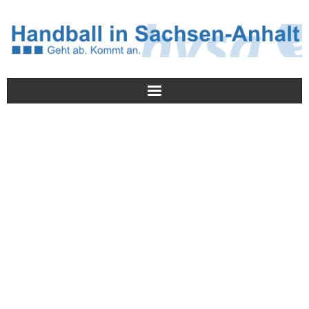
Meldungen
HVSA
Spielbetrieb
Jugend/NWLS
Lehrwesen
Termine