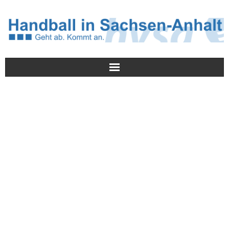
Meldungen
HVSA
Spielbetrieb
Jugend/NWLS
Lehrwesen
Termine