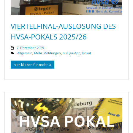
VIERTELFINAL-AUSLOSUNG DES
HVSA-POKALS 2025/26
7. Dezember 2025
Allgemein
,
Mehr Meldungen
,
nuLiga-App
,
Pokal
hier klicken für mehr