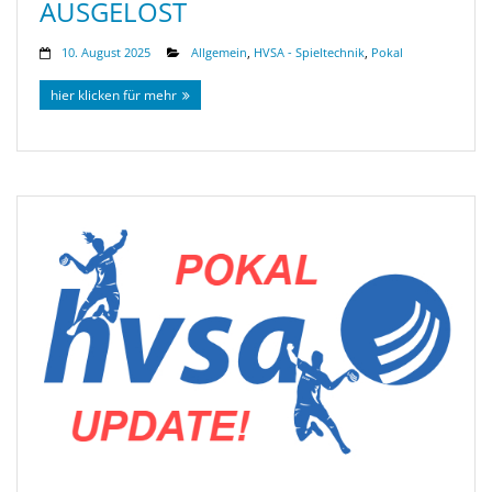
AUSGELOST
10. August 2025
Allgemein
,
HVSA - Spieltechnik
,
Pokal
hier klicken für mehr