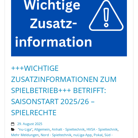
+++WICHTIGE
ZUSATZINFORMATIONEN ZUM
SPIELBETRIEB+++ BETRIFFT:
SAISONSTART 2025/26 –
SPIELRECHTE
29. August 2025
"nu-Liga"
,
Allgemein
,
Anhalt - Spieltechnik
,
HVSA - Spieltechnik
,
Mehr Meldungen
,
Nord - Spieltechnik
,
nuLiga-App
,
Pokal
,
Süd -