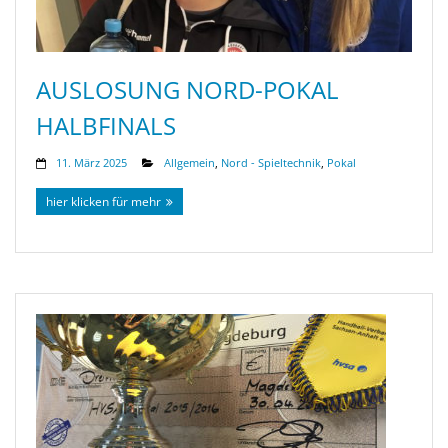
AUSLOSUNG NORD-POKAL
HALBFINALS
11. März 2025
Allgemein
,
Nord - Spieltechnik
,
Pokal
hier klicken für mehr