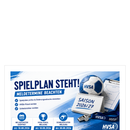
Downloads