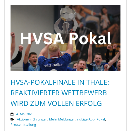
HVSA-POKALFINALE IN THALE:
REAKTIVIERTER WETTBEWERB
WIRD ZUM VOLLEN ERFOLG
4. Mai 2026
Aktionen
,
Ehrungen
,
Mehr Meldungen
,
nuLiga-App
,
Pokal
,
Pressemitteilung