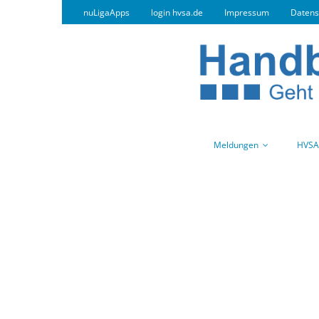
nuLigaApps
login hvsa.de
Impressum
Datens
Meldungen
HVSA