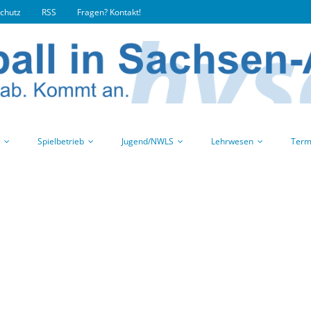
chutz
RSS
Fragen? Kontakt!
Spielbetrieb
Jugend/NWLS
Lehrwesen
Term