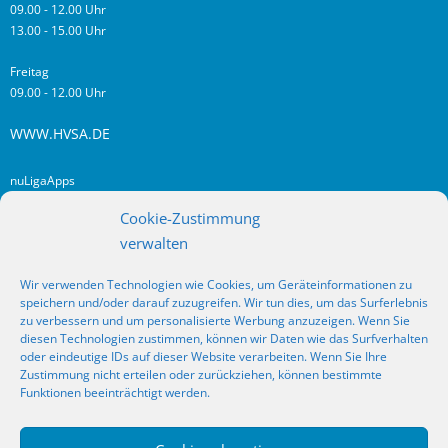
09.00 - 12.00 Uhr
13.00 - 15.00 Uhr
Freitag
09.00 - 12.00 Uhr
WWW.HVSA.DE
nuLigaApps
login hvsa.de
Cookie-Zustimmung
Impressum
verwalten
Datenschutz
Wir verwenden Technologien wie Cookies, um Geräteinformationen zu
RSS
speichern und/oder darauf zuzugreifen. Wir tun dies, um das Surferlebnis
Fragen? Kontakt!
zu verbessern und um personalisierte Werbung anzuzeigen. Wenn Sie
diesen Technologien zustimmen, können wir Daten wie das Surfverhalten
oder eindeutige IDs auf dieser Website verarbeiten. Wenn Sie Ihre
SOCIAL MEDIA
Zustimmung nicht erteilen oder zurückziehen, können bestimmte
Funktionen beeinträchtigt werden.