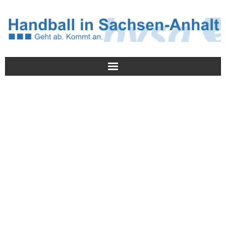
Meldungen
HVSA
Spielbetrieb
Jugend/NWLS
Lehrwesen
Termine