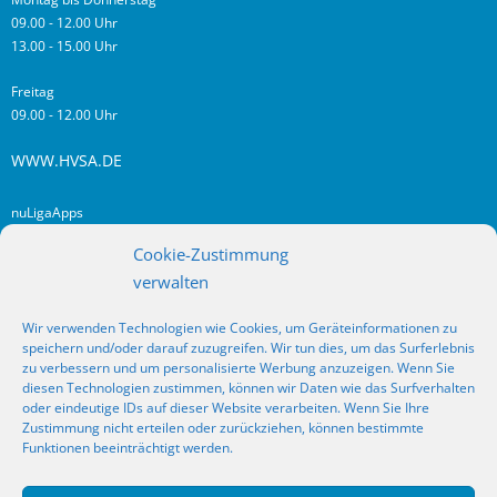
09.00 - 12.00 Uhr
13.00 - 15.00 Uhr
Freitag
09.00 - 12.00 Uhr
WWW.HVSA.DE
nuLigaApps
login hvsa.de
Cookie-Zustimmung
Impressum
verwalten
Datenschutz
Wir verwenden Technologien wie Cookies, um Geräteinformationen zu
RSS
speichern und/oder darauf zuzugreifen. Wir tun dies, um das Surferlebnis
Fragen? Kontakt!
zu verbessern und um personalisierte Werbung anzuzeigen. Wenn Sie
diesen Technologien zustimmen, können wir Daten wie das Surfverhalten
oder eindeutige IDs auf dieser Website verarbeiten. Wenn Sie Ihre
SOCIAL MEDIA
Zustimmung nicht erteilen oder zurückziehen, können bestimmte
Funktionen beeinträchtigt werden.