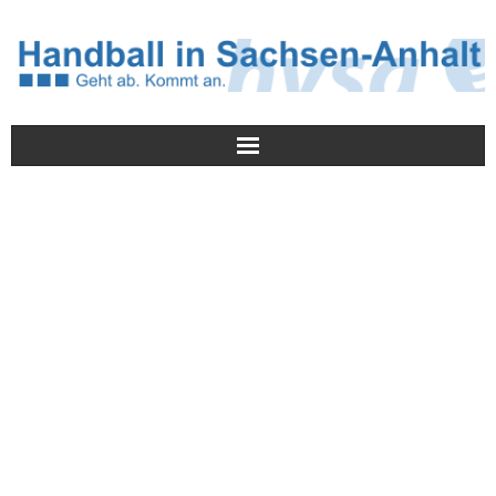
Meldungen
HVSA
Spielbetrieb
Jugend/NWLS
Lehrwesen
Termine