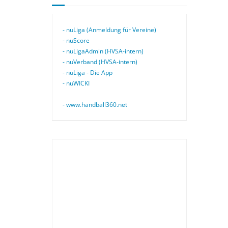
- nuLiga (Anmeldung für Vereine)
- nuScore
- nuLigaAdmin (HVSA-intern)
- nuVerband (HVSA-intern)
- nuLiga - Die App
- nuWICKI
- www.handball360.net