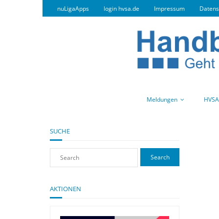
nuLigaApps
login hvsa.de
Impressum
Datens
Meldungen
HVSA
SUCHE
AKTIONEN