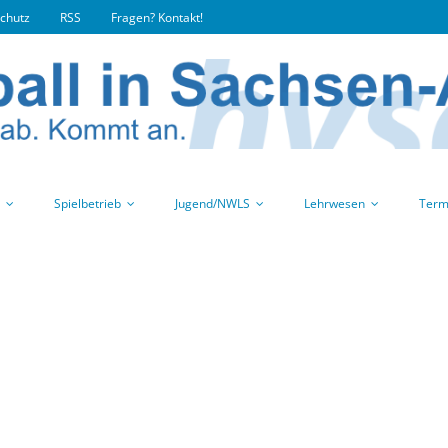
chutz
RSS
Fragen? Kontakt!
Spielbetrieb
Jugend/NWLS
Lehrwesen
Term