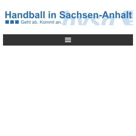
Meldungen
HVSA
Spielbetrieb
Jugend/NWLS
Lehrwesen
Termine