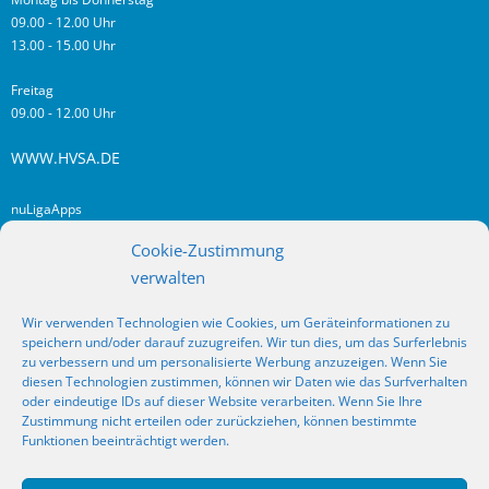
09.00 - 12.00 Uhr
13.00 - 15.00 Uhr
Freitag
09.00 - 12.00 Uhr
WWW.HVSA.DE
nuLigaApps
login hvsa.de
Cookie-Zustimmung
Impressum
verwalten
Datenschutz
Wir verwenden Technologien wie Cookies, um Geräteinformationen zu
RSS
speichern und/oder darauf zuzugreifen. Wir tun dies, um das Surferlebnis
Fragen? Kontakt!
zu verbessern und um personalisierte Werbung anzuzeigen. Wenn Sie
diesen Technologien zustimmen, können wir Daten wie das Surfverhalten
oder eindeutige IDs auf dieser Website verarbeiten. Wenn Sie Ihre
SOCIAL MEDIA
Zustimmung nicht erteilen oder zurückziehen, können bestimmte
Funktionen beeinträchtigt werden.