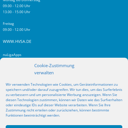
09.00 - 12.00 Uhr
13.00 - 15.00 Uhr
Freitag
09.00 - 12.00 Uhr
WWW.HVSA.DE
nuLigaApps
login hvsa.de
Cookie-Zustimmung
Impressum
verwalten
Datenschutz
Wir verwenden Technologien wie Cookies, um Geräteinformationen zu
RSS
speichern und/oder darauf zuzugreifen. Wir tun dies, um das Surferlebnis
Fragen? Kontakt!
zu verbessern und um personalisierte Werbung anzuzeigen. Wenn Sie
diesen Technologien zustimmen, können wir Daten wie das Surfverhalten
oder eindeutige IDs auf dieser Website verarbeiten. Wenn Sie Ihre
SOCIAL MEDIA
Zustimmung nicht erteilen oder zurückziehen, können bestimmte
Funktionen beeinträchtigt werden.