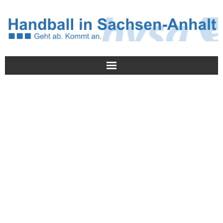
Meldungen
HVSA
Spielbetrieb
Jugend/NWLS
Lehrwesen
Termine