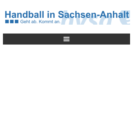
Meldungen
HVSA
Spielbetrieb
Jugend/NWLS
Lehrwesen
Termine