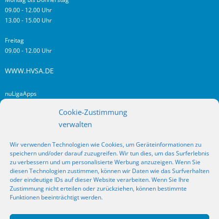
09.00 - 12.00 Uhr
13.00 - 15.00 Uhr
Freitag
09.00 - 12.00 Uhr
WWW.HVSA.DE
nuLigaApps
login hvsa.de
Cookie-Zustimmung
Impressum
verwalten
Datenschutz
Wir verwenden Technologien wie Cookies, um Geräteinformationen zu
RSS
speichern und/oder darauf zuzugreifen. Wir tun dies, um das Surferlebnis
Fragen? Kontakt!
zu verbessern und um personalisierte Werbung anzuzeigen. Wenn Sie
diesen Technologien zustimmen, können wir Daten wie das Surfverhalten
oder eindeutige IDs auf dieser Website verarbeiten. Wenn Sie Ihre
SOCIAL MEDIA
Zustimmung nicht erteilen oder zurückziehen, können bestimmte
Funktionen beeinträchtigt werden.