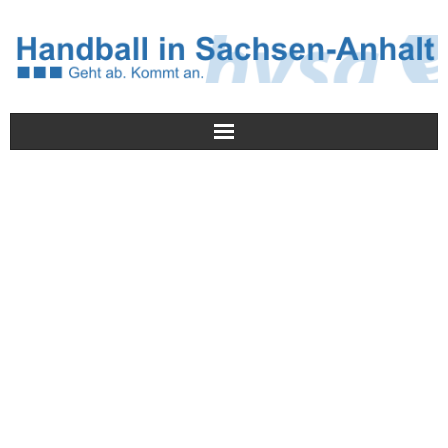
Meldungen
HVSA
Spielbetrieb
Jugend/NWLS
Lehrwesen
Termine