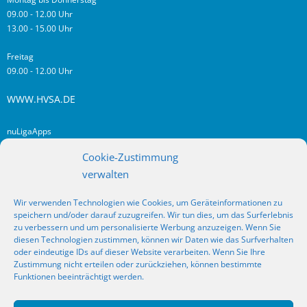
09.00 - 12.00 Uhr
13.00 - 15.00 Uhr
Freitag
09.00 - 12.00 Uhr
WWW.HVSA.DE
nuLigaApps
login hvsa.de
Cookie-Zustimmung
Impressum
verwalten
Datenschutz
Wir verwenden Technologien wie Cookies, um Geräteinformationen zu
RSS
speichern und/oder darauf zuzugreifen. Wir tun dies, um das Surferlebnis
Fragen? Kontakt!
zu verbessern und um personalisierte Werbung anzuzeigen. Wenn Sie
diesen Technologien zustimmen, können wir Daten wie das Surfverhalten
oder eindeutige IDs auf dieser Website verarbeiten. Wenn Sie Ihre
SOCIAL MEDIA
Zustimmung nicht erteilen oder zurückziehen, können bestimmte
Funktionen beeinträchtigt werden.