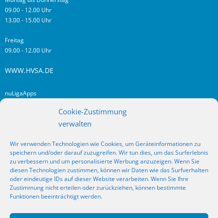
09.00 - 12.00 Uhr
13.00 - 15.00 Uhr
Freitag
09.00 - 12.00 Uhr
WWW.HVSA.DE
nuLigaApps
login hvsa.de
Cookie-Zustimmung
Impressum
verwalten
Datenschutz
Wir verwenden Technologien wie Cookies, um Geräteinformationen zu
RSS
speichern und/oder darauf zuzugreifen. Wir tun dies, um das Surferlebnis
Fragen? Kontakt!
zu verbessern und um personalisierte Werbung anzuzeigen. Wenn Sie
diesen Technologien zustimmen, können wir Daten wie das Surfverhalten
oder eindeutige IDs auf dieser Website verarbeiten. Wenn Sie Ihre
SOCIAL MEDIA
Zustimmung nicht erteilen oder zurückziehen, können bestimmte
Funktionen beeinträchtigt werden.