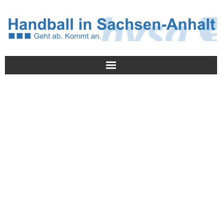
Meldungen
HVSA
Spielbetrieb
Jugend/NWLS
Lehrwesen
Termine