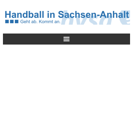
Meldungen
HVSA
Spielbetrieb
Jugend/NWLS
Lehrwesen
Termine