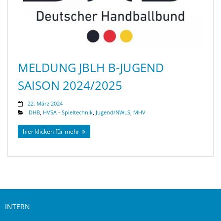
MELDUNG JBLH B-JUGEND
SAISON 2024/2025
22. März 2024
DHB
,
HVSA - Spieltechnik
,
Jugend/NWLS
,
MHV
hier klicken für mehr
INTERN