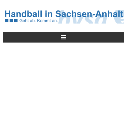
Meldungen
HVSA
Spielbetrieb
Jugend/NWLS
Lehrwesen
Termine