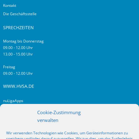
Kontakt
Die Geschäftsstelle
SPRECHZEITEN
Montag bis Donnerstag
09.00 - 12.00 Uhr
13.00 - 15.00 Uhr
Freitag
09.00 - 12.00 Uhr
WWW.HVSA.DE
nuLigaApps
login hvsa.de
Cookie-Zustimmung
Impressum
verwalten
Datenschutz
Wir verwenden Technologien wie Cookies, um Geräteinformationen zu
RSS
speichern und/oder darauf zuzugreifen. Wir tun dies, um das Surferlebnis