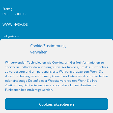
Freitag
09.00 - 12.00 Uhr
WWW.HVSA.DE
nuLigaApps
login hvsa.de
Cookie-Zustimmung
Impressum
verwalten
Datenschutz
Wir verwenden Technologien wie Cookies, um Geräteinformationen zu
RSS
speichern und/oder darauf zuzugreifen. Wir tun dies, um das Surferlebnis
Fragen? Kontakt!
zu verbessern und um personalisierte Werbung anzuzeigen. Wenn Sie
diesen Technologien zustimmen, können wir Daten wie das Surfverhalten
oder eindeutige IDs auf dieser Website verarbeiten. Wenn Sie Ihre
SOCIAL MEDIA
Zustimmung nicht erteilen oder zurückziehen, können bestimmte
Funktionen beeinträchtigt werden.
Cookies akzeptieren
_