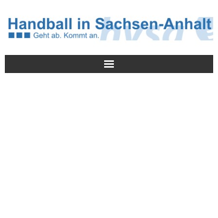
Meldungen
HVSA
Spielbetrieb
Jugend/NWLS
Lehrwesen
Termine