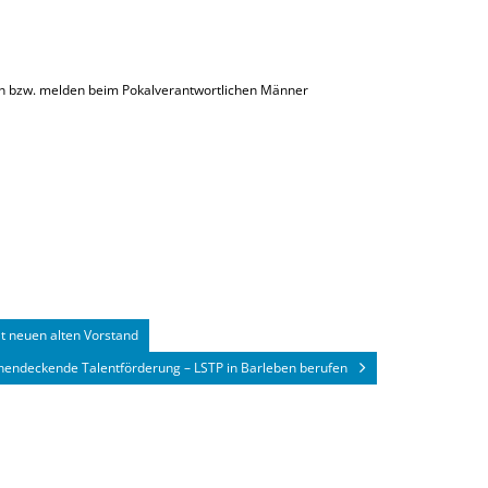
n bzw. melden beim Pokalverantwortlichen Männer
t neuen alten Vorstand
ächendeckende Talentförderung – LSTP in Barleben berufen