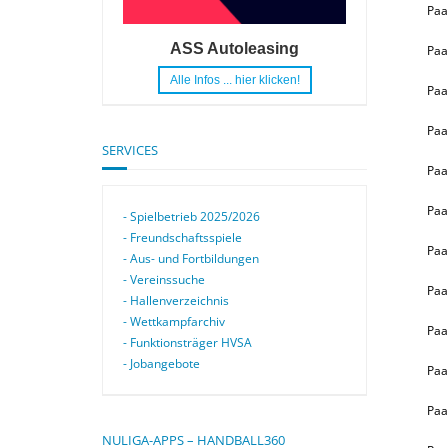
Paa
ASS Autoleasing
Paa
Alle Infos ... hier klicken!
Paa
Paa
SERVICES
Paa
Paa
- Spielbetrieb 2025/2026
- Freundschaftsspiele
Paa
- Aus- und Fortbildungen
- Vereinssuche
Paa
- Hallenverzeichnis
- Wettkampfarchiv
Paa
- Funktionsträger HVSA
- Jobangebote
Paa
Paa
NULIGA-APPS – HANDBALL360