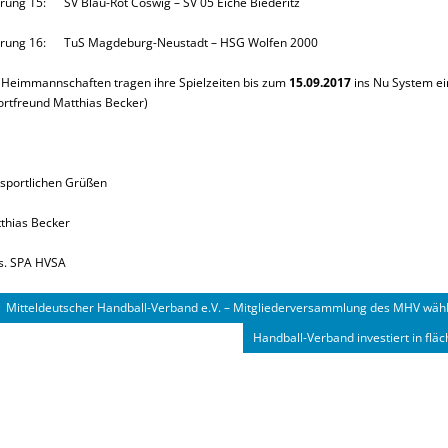
rung 15: SV Blau-Rot Coswig – SV 05 Eiche Biederitz
rung 16: TuS Magdeburg-Neustadt – HSG Wolfen 2000
 Heimmannschaften tragen ihre Spielzeiten bis zum
15.09.2017
ins Nu System ei
ortfreund Matthias Becker)
 sportlichen Grüßen
thias Becker
s. SPA HVSA
Mitteldeutscher Handball-Verband e.V. – Mitgliederversammlung des MHV wähl
Handball-Verband investiert in fl