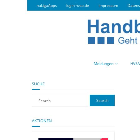
nuLigaApps
login hvsa.de
Impressum
Datens
Meldungen
HVSA
SUCHE
AKTIONEN