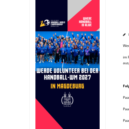
Wer
im 
aus
Fol
Paa
Paa
Paa