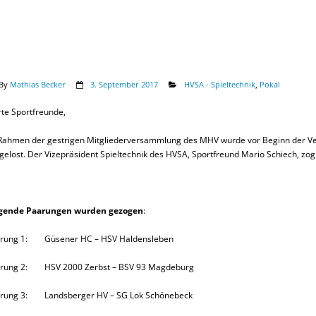
By
Mathias Becker
3. September 2017
HVSA - Spieltechnik
,
Pokal
te Sportfreunde,
Rahmen der gestrigen Mitgliederversammlung des MHV wurde vor Beginn der Ver
gelost. Der Vizepräsident Spieltechnik des HVSA, Sportfreund Mario Schiech, zog 
gende Paarungen wurden gezogen
:
rung 1: Güsener HC – HSV Haldensleben
rung 2: HSV 2000 Zerbst – BSV 93 Magdeburg
rung 3: Landsberger HV – SG Lok Schönebeck