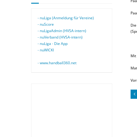
Paa
Paa
- nuLiga (Anmeldung für Vereine)
- nuScore
Die
- nuLigaAdmin (HVSA-intern)
(Sp
- nuVerband (HVSA-intern)
- nuLiga - Die App
- nuWICKI
Mit
- www.handball360.net
Mat
Vor