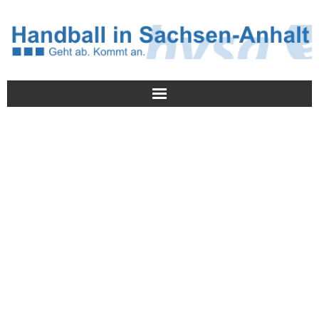
Meldungen
HVSA
Spielbetrieb
Jugend/NWLS
Lehrwesen
Termine