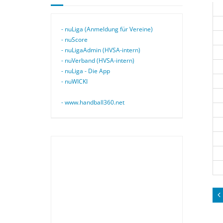
- nuLiga (Anmeldung für Vereine)
- nuScore
- nuLigaAdmin (HVSA-intern)
- nuVerband (HVSA-intern)
- nuLiga - Die App
- nuWICKI
- www.handball360.net