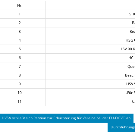
Nr.
1
SHG
2
B
3
Be
4
HSG U
5
LSV 90 
6
HC 
7
Qued
8
Beach
9
HSV 
10
„Für 
11
C
HVSA schließt sich Petition zur Erleichterung für Vereine bei der EU-DGVO an
Durchführungs