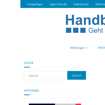
nuLigaApps
login hvsa.de
Impressum
Datens
Meldungen
HVSA
SUCHE
AKTIONEN