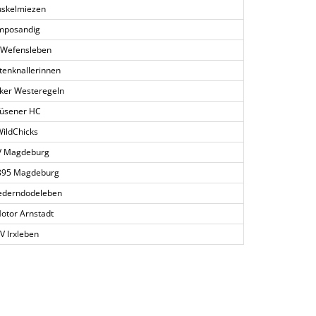
skelmiezen
mposandig
 Wefensleben
tenknallerinnen
ker Westeregeln
üsener HC
ildChicks
 Magdeburg
895 Magdeburg
ederndodeleben
otor Arnstadt
V Irxleben