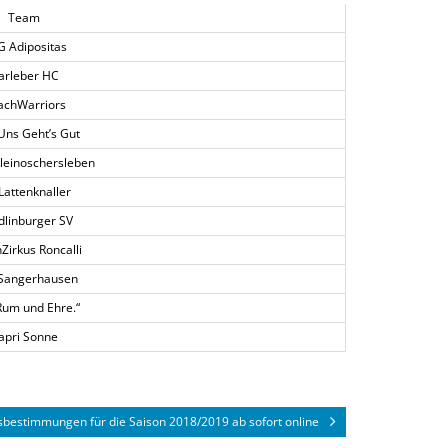
Team
 Adipositas
arleber HC
achWarriors
ns Geht’s Gut
Kleinoschersleben
Lattenknaller
linburger SV
Zirkus Roncalli
Sangerhausen
Rum und Ehre.“
apri Sonne
bestimmungen für die Saison 2018/2019 ab sofort online