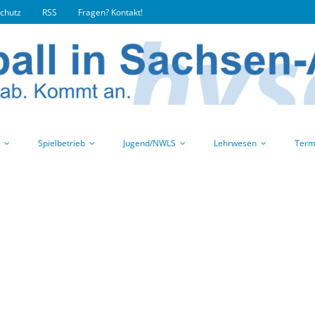
chutz
RSS
Fragen? Kontakt!
Spielbetrieb
Jugend/NWLS
Lehrwesen
Term