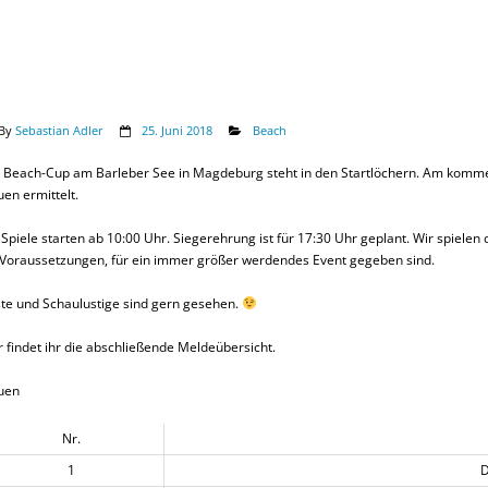
By
Sebastian Adler
25. Juni 2018
Beach
 Beach-Cup am Barleber See in Magdeburg steht in den Startlöchern. Am kom
uen ermittelt.
 Spiele starten ab 10:00 Uhr. Siegerehrung ist für 17:30 Uhr geplant. Wir spielen 
 Voraussetzungen, für ein immer größer werdendes Event gegeben sind.
te und Schaulustige sind gern gesehen.
r findet ihr die abschließende Meldeübersicht.
uen
Nr.
1
D