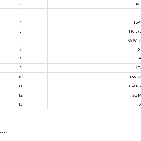
2
Mu
3
I
4
TSV
5
HC Lat
6
SV Wac
7
G
8
W
9
HSV
10
FSV 1
11
TSV Ni
12
SG M
13
S
nner