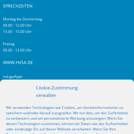
SPRECHZEITEN
Montag bis Donnerstag
09.00 - 12.00 Uhr
13.00 - 15.00 Uhr
Freitag
09.00 - 12.00 Uhr
WWW.HVSA.DE
nuLigaApps
login hvsa.de
Cookie-Zustimmung
Impressum
verwalten
Datenschutz
Wir verwenden Technologien wie Cookies, um Geräteinformationen zu
RSS
speichern und/oder darauf zuzugreifen. Wir tun dies, um das Surferlebnis
Fragen? Kontakt!
zu verbessern und um personalisierte Werbung anzuzeigen. Wenn Sie
diesen Technologien zustimmen, können wir Daten wie das Surfverhalten
oder eindeutige IDs auf dieser Website verarbeiten. Wenn Sie Ihre
SOCIAL MEDIA