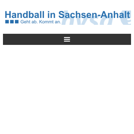
Meldungen
HVSA
Spielbetrieb
Jugend/NWLS
Lehrwesen
Termine