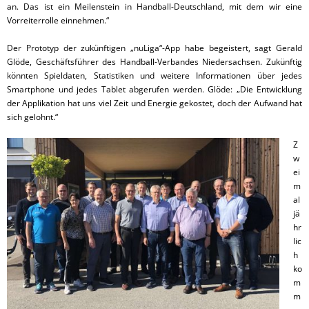
an. Das ist ein Meilenstein in Handball-Deutschland, mit dem wir eine
Vorreiterrolle einnehmen.“
Der Prototyp der zukünftigen „nuLiga“-App habe begeistert, sagt Gerald
Glöde, Geschäftsführer des Handball-Verbandes Niedersachsen. Zukünftig
könnten Spieldaten, Statistiken und weitere Informationen über jedes
Smartphone und jedes Tablet abgerufen werden. Glöde: „Die Entwicklung
der Applikation hat uns viel Zeit und Energie gekostet, doch der Aufwand hat
sich gelohnt.“
Z
w
ei
m
al
jä
hr
lic
h
ko
m
m