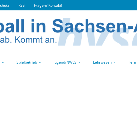
chutz
RSS
Fragen? Kontakt!
Spielbetrieb
Jugend/NWLS
Lehrwesen
Term