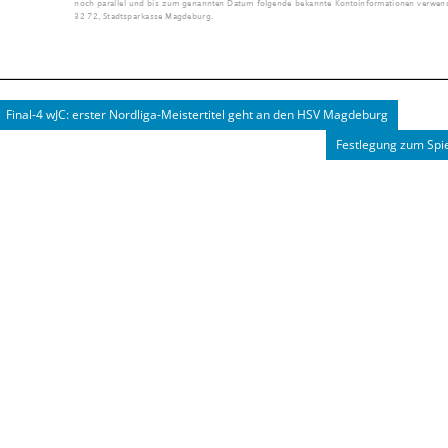
Final-4 wJC: erster Nordliga-Meistertitel geht an den HSV Magdeburg
Festlegung zum Spi