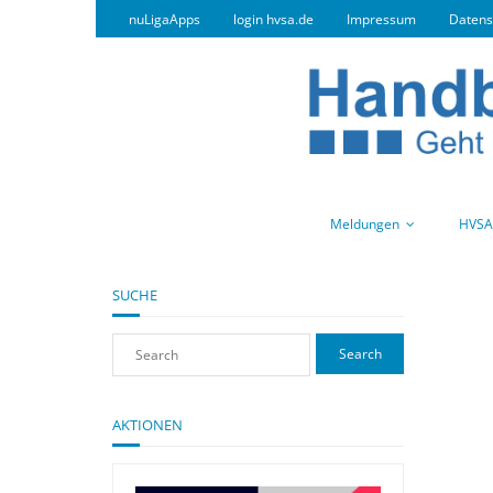
nuLigaApps
login hvsa.de
Impressum
Datens
Meldungen
HVSA
SUCHE
AKTIONEN