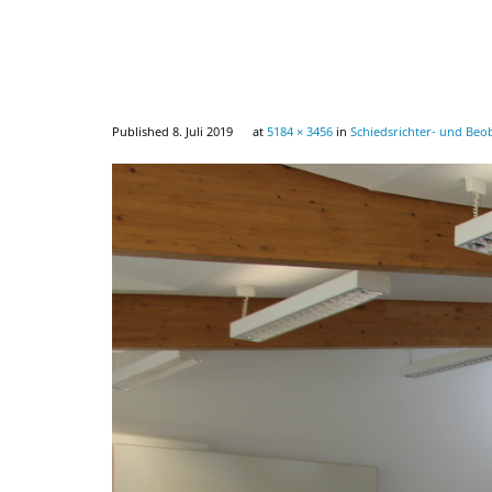
Published
8. Juli 2019
at
5184 × 3456
in
Schiedsrichter- und Beo