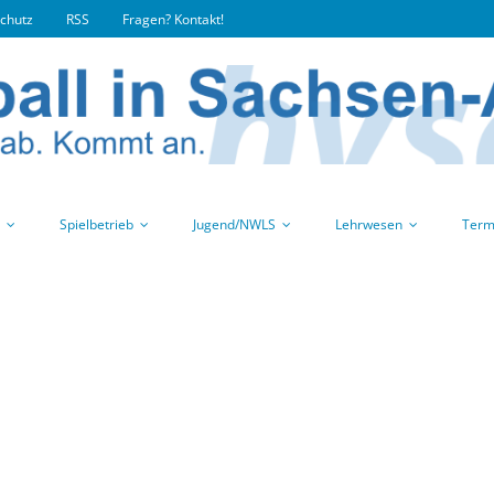
chutz
RSS
Fragen? Kontakt!
Spielbetrieb
Jugend/NWLS
Lehrwesen
Term