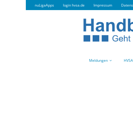
nuLigaApps
login hvsa.de
Impressum
Datens
Meldungen
HVSA