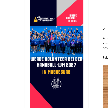
Am 
zwe
sch
Fol