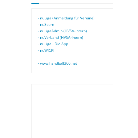
- nuLiga (Anmeldung für Vereine)
- nuScore
- nuLigaAdmin (HVSA-intern)
- nuVerband (HVSA-intern)
- nuLiga - Die App
- nuWICKI
- www.handball360.net