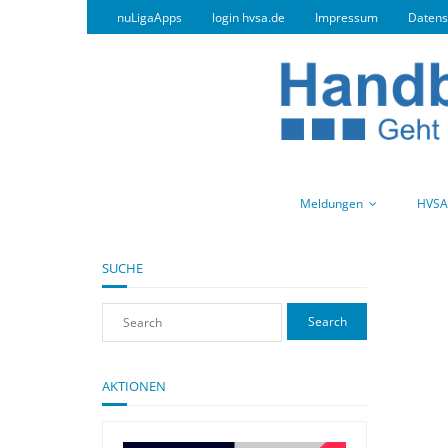
nuLigaApps
login hvsa.de
Impressum
Datens
Meldungen
HVSA
SUCHE
AKTIONEN