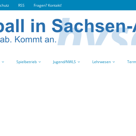
chutz
RSS
Fragen? Kontakt!
Spielbetrieb
Jugend/NWLS
Lehrwesen
Term