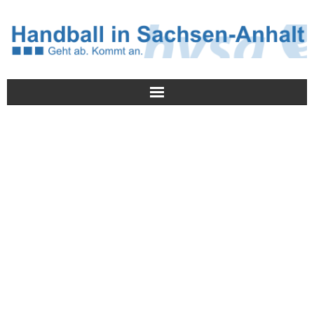
Meldungen
HVSA
Spielbetrieb
Jugend/NWLS
Lehrwesen
Termine