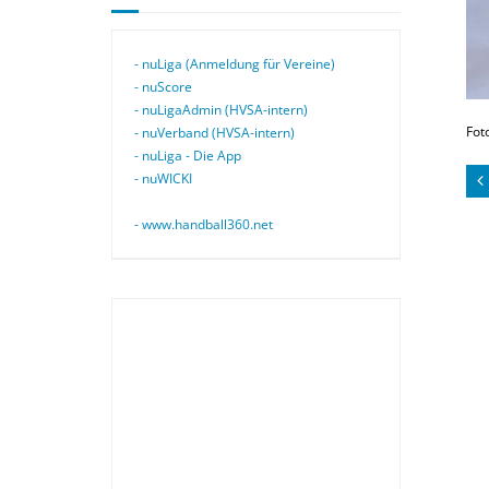
- nuLiga (Anmeldung für Vereine)
- nuScore
- nuLigaAdmin (HVSA-intern)
Fot
- nuVerband (HVSA-intern)
- nuLiga - Die App
- nuWICKI
- www.handball360.net