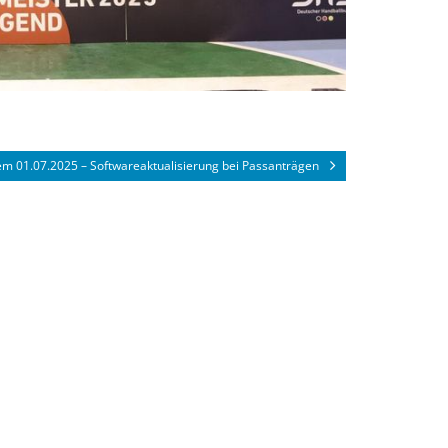
em 01.07.2025 – Softwareaktualisierung bei Passanträgen