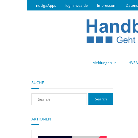
nuLigaApps
login hvsa.de
Impressum
Datens
Meldungen
HVSA
SUCHE
AKTIONEN