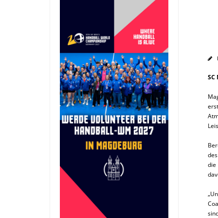
SC 
Mag
ers
Atm
Lei
Ber
des
die
dav
„Un
Coa
sin