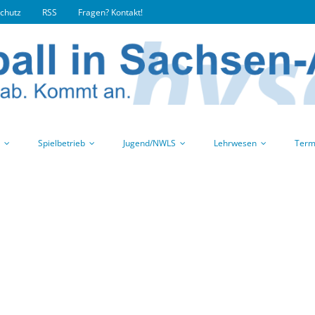
chutz
RSS
Fragen? Kontakt!
Spielbetrieb
Jugend/NWLS
Lehrwesen
Term