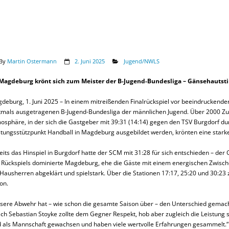
By
Martin Ostermann
2. Juni 2025
Jugend/NWLS
Magdeburg krönt sich zum Meister der B-Jugend-Bundesliga – Gänsehauts
deburg, 1. Juni 2025 – In einem mitreißenden Finalrückspiel vor beeindruckender
tmals ausgetragenen B-Jugend-Bundesliga der männlichen Jugend. Über 2000 Zu
osphäre, in der sich die Gastgeber mit 39:31 (14:14) gegen den TSV Burgdorf du
stungsstützpunkt Handball in Magdeburg ausgebildet werden, krönten eine starke
eits das Hinspiel in Burgdorf hatte der SCM mit 31:28 für sich entschieden – der
 Rückspiels dominierte Magdeburg, ehe die Gäste mit einem energischen Zwische
 Hausherren abgeklärt und spielstark. Über die Stationen 17:17, 25:20 und 30:23
on.
sere Abwehr hat – wie schon die gesamte Saison über – den Unterschied gemacht
ch Sebastian Stoyke zollte dem Gegner Respekt, hob aber zugleich die Leistung 
d als Mannschaft gewachsen und haben viele wertvolle Erfahrungen gesammelt.“