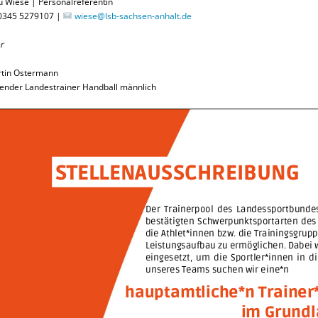
u Wiese | Personalreferentin
345 5279107 |
wiese@lsb-sachsen-anhalt.de
r
tin Ostermann
tender Landestrainer Handball männlich