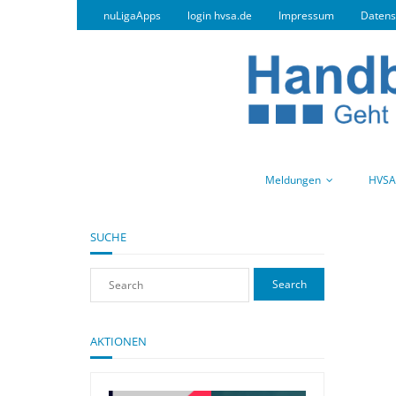
nuLigaApps
login hvsa.de
Impressum
Datens
Meldungen
HVSA
SUCHE
AKTIONEN