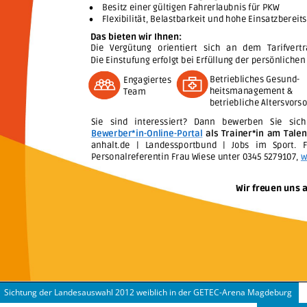
Sichtung der Landesauswahl 2012 weiblich in der GETEC-Arena Magdeburg