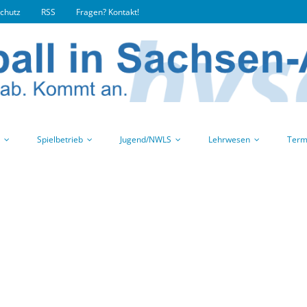
chutz
RSS
Fragen? Kontakt!
Spielbetrieb
Jugend/NWLS
Lehrwesen
Term