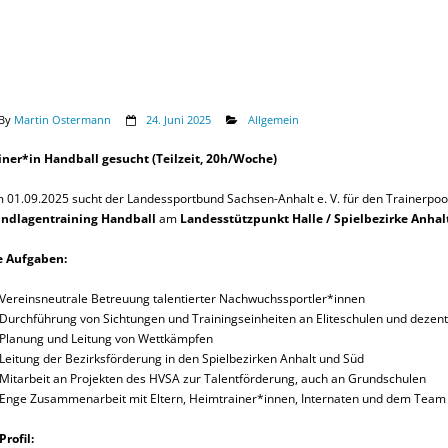
By
Martin Ostermann
24. Juni 2025
Allgemein
iner*in Handball gesucht (Teilzeit, 20h/Woche)
 01.09.2025 sucht der Landessportbund Sachsen-Anhalt e. V. für den Trainerpoo
ndlagentraining Handball
am
Landesstützpunkt Halle / Spielbezirke Anhal
e Aufgaben:
Vereinsneutrale Betreuung talentierter Nachwuchssportler*innen
Durchführung von Sichtungen und Trainingseinheiten an Eliteschulen und dezen
Planung und Leitung von Wettkämpfen
Leitung der Bezirksförderung in den Spielbezirken Anhalt und Süd
Mitarbeit an Projekten des HVSA zur Talentförderung, auch an Grundschulen
Enge Zusammenarbeit mit Eltern, Heimtrainer*innen, Internaten und dem Team
Profil: