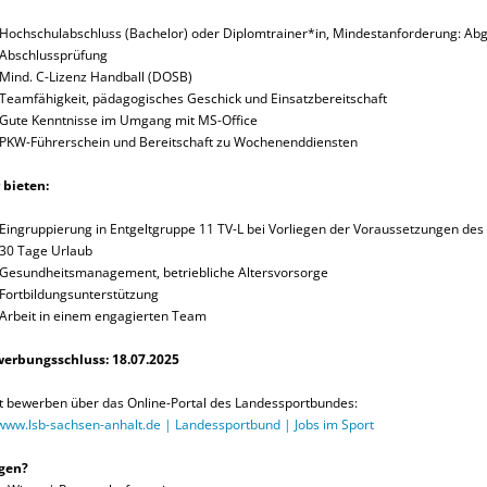
Hochschulabschluss (Bachelor) oder Diplomtrainer*in, Mindestanforderung: Abg
Abschlussprüfung
Mind. C-Lizenz Handball (DOSB)
Teamfähigkeit, pädagogisches Geschick und Einsatzbereitschaft
Gute Kenntnisse im Umgang mit MS-Office
PKW-Führerschein und Bereitschaft zu Wochenenddiensten
 bieten:
Eingruppierung in Entgeltgruppe 11 TV-L bei Vorliegen der Voraussetzungen de
30 Tage Urlaub
Gesundheitsmanagement, betriebliche Altersvorsorge
Fortbildungsunterstützung
Arbeit in einem engagierten Team
erbungsschluss: 18.07.2025
zt bewerben über das Online-Portal des Landessportbundes:
www.lsb-sachsen-anhalt.de | Landessportbund | Jobs im Sport
gen?