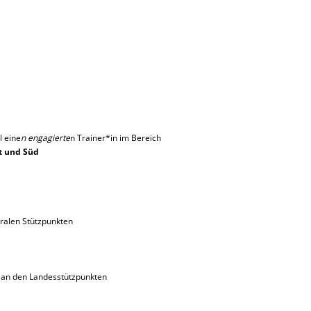
l eine
n engagierte
n Trainer*in im Bereich
t und Süd
tralen Stützpunkten
 an den Landesstützpunkten