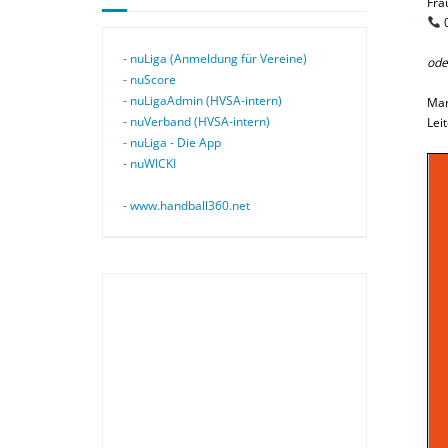
Fra
0
- nuLiga (Anmeldung für Vereine)
ode
- nuScore
- nuLigaAdmin (HVSA-intern)
Mar
- nuVerband (HVSA-intern)
Lei
- nuLiga - Die App
- nuWICKI
- www.handball360.net