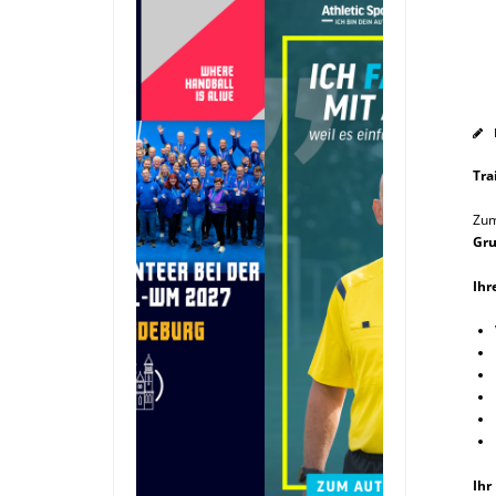
Tra
Zum
Gru
Ihr
Ihr 