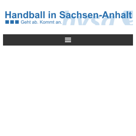
Meldungen
HVSA
Spielbetrieb
Jugend/NWLS
Lehrwesen
Termine