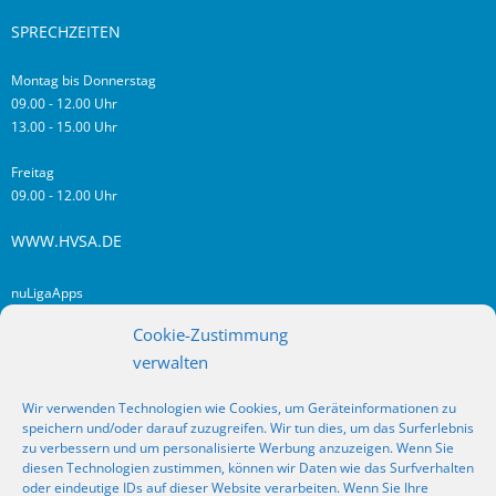
SPRECHZEITEN
Montag bis Donnerstag
09.00 - 12.00 Uhr
13.00 - 15.00 Uhr
Freitag
09.00 - 12.00 Uhr
WWW.HVSA.DE
nuLigaApps
login hvsa.de
Cookie-Zustimmung
Impressum
verwalten
Datenschutz
Wir verwenden Technologien wie Cookies, um Geräteinformationen zu
RSS
speichern und/oder darauf zuzugreifen. Wir tun dies, um das Surferlebnis
Fragen? Kontakt!
zu verbessern und um personalisierte Werbung anzuzeigen. Wenn Sie
diesen Technologien zustimmen, können wir Daten wie das Surfverhalten
oder eindeutige IDs auf dieser Website verarbeiten. Wenn Sie Ihre