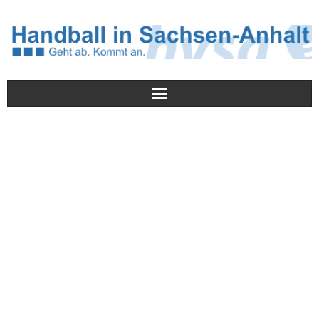
Meldungen
HVSA
Spielbetrieb
Jugend/NWLS
Lehrwesen
Termine