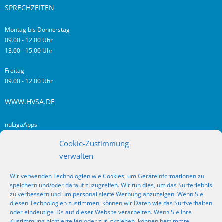
SPRECHZEITEN
Montag bis Donnerstag
09.00 - 12.00 Uhr
13.00 - 15.00 Uhr
Freitag
09.00 - 12.00 Uhr
WWW.HVSA.DE
nuLigaApps
login hvsa.de
Cookie-Zustimmung
Impressum
verwalten
Datenschutz
Wir verwenden Technologien wie Cookies, um Geräteinformationen zu
RSS
speichern und/oder darauf zuzugreifen. Wir tun dies, um das Surferlebnis
Fragen? Kontakt!
zu verbessern und um personalisierte Werbung anzuzeigen. Wenn Sie
diesen Technologien zustimmen, können wir Daten wie das Surfverhalten
oder eindeutige IDs auf dieser Website verarbeiten. Wenn Sie Ihre
SOCIAL MEDIA
Zustimmung nicht erteilen oder zurückziehen, können bestimmte