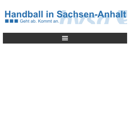
Meldungen
HVSA
Spielbetrieb
Jugend/NWLS
Lehrwesen
Termine