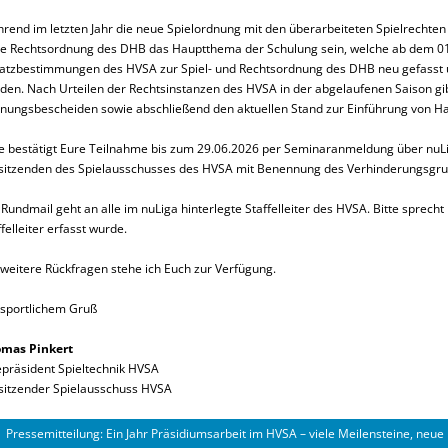
rend im letzten Jahr die neue Spielordnung mit den überarbeiteten Spielrechten i
e Rechtsordnung des DHB das Hauptthema der Schulung sein, welche ab dem 01.
atzbestimmungen des HVSA zur Spiel- und Rechtsordnung des DHB neu gefasst un
den. Nach Urteilen der Rechtsinstanzen des HVSA in der abgelaufenen Saison gib
nungsbescheiden sowie abschließend den aktuellen Stand zur Einführung von H
te bestätigt Eure Teilnahme bis zum 29.06.2026 per Seminaranmeldung über nuLig
sitzenden des Spielausschusses des HVSA mit Benennung des Verhinderungsgru
 Rundmail geht an alle im nuLiga hinterlegte Staffelleiter des HVSA. Bitte sprecht
ffelleiter erfasst wurde.
 weitere Rückfragen stehe ich Euch zur Verfügung.
 sportlichem Gruß
mas Pinkert
epräsident Spieltechnik HVSA
sitzender Spielausschuss HVSA
Pressemitteilung: Ein Jahr Präsidiumsarbeit im HVSA – viele Meilensteine, neue