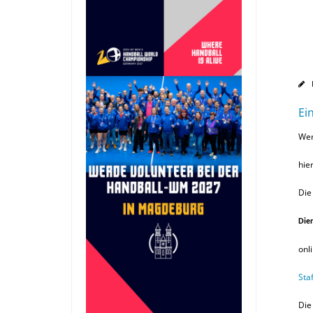
Ei
Wer
hie
Die
Dien
onl
Sta
Die