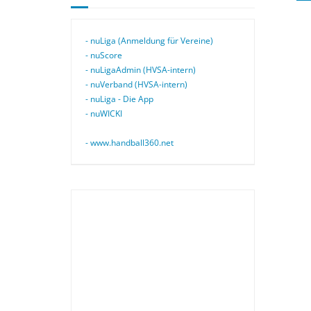
- nuLiga (Anmeldung für Vereine)
- nuScore
- nuLigaAdmin (HVSA-intern)
- nuVerband (HVSA-intern)
- nuLiga - Die App
- nuWICKI
- www.handball360.net