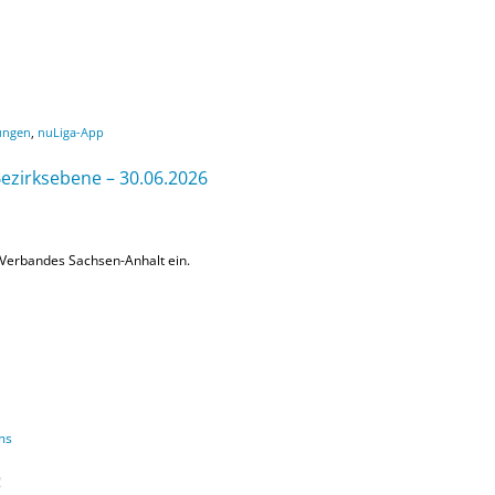
ungen
,
nuLiga-App
Bezirksebene – 30.06.2026
l-Verbandes Sachsen-Anhalt ein.
ms
!