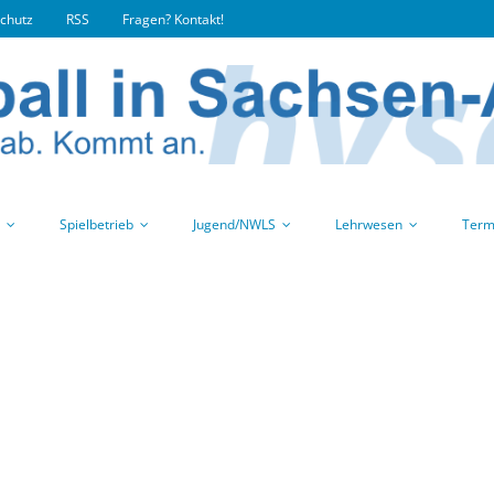
chutz
RSS
Fragen? Kontakt!
Spielbetrieb
Jugend/NWLS
Lehrwesen
Term