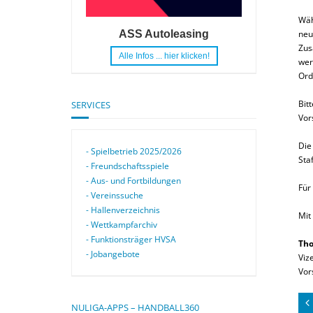
Wäh
neu
ASS Autoleasing
Zus
Alle Infos ... hier klicken!
wer
Ord
Bit
SERVICES
Vor
Die
- Spielbetrieb 2025/2026
Sta
- Freundschaftsspiele
- Aus- und Fortbildungen
Für
- Vereinssuche
- Hallenverzeichnis
Mit
- Wettkampfarchiv
- Funktionsträger HVSA
Tho
- Jobangebote
Viz
Vor
NULIGA-APPS – HANDBALL360