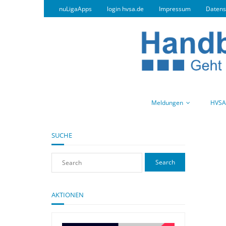
nuLigaApps
login hvsa.de
Impressum
Datens
Meldungen
HVSA
SUCHE
AKTIONEN