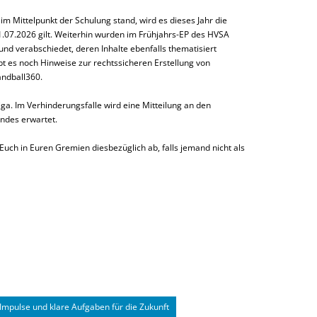
m Mittelpunkt der Schulung stand, wird es dieses Jahr die
07.2026 gilt. Weiterhin wurden im Frühjahrs-EP des HVSA
d verabschiedet, deren Inhalte ebenfalls thematisiert
t es noch Hinweise zur rechtssicheren Erstellung von
andball360.
a. Im Verhinderungsfalle wird eine Mitteilung an den
ndes erwartet.
 Euch in Euren Gremien diesbezüglich ab, falls jemand nicht als
 Impulse und klare Aufgaben für die Zukunft