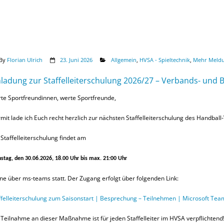
By
Florian Ulrich
23. Juni 2026
Allgemein
,
HVSA - Spieltechnik
,
Mehr Meld
nladung zur Staffelleiterschulung 2026/27 – Verbands- und 
te Sportfreundinnen, werte Sportfreunde,
rmit lade ich Euch recht herzlich zur nächsten Staffelleiterschulung des Handbal
 Staffelleiterschulung findet am
stag, den 30.06.2026, 18.00 Uhr bis max. 21:00 Uhr
ine über ms-teams statt. Der Zugang erfolgt über folgenden Link:
ffelleiterschulung zum Saisonstart | Besprechung – Teilnehmen | Microsoft Tea
 Teilnahme an dieser Maßnahme ist für jeden Staffelleiter im HVSA verpflichtend