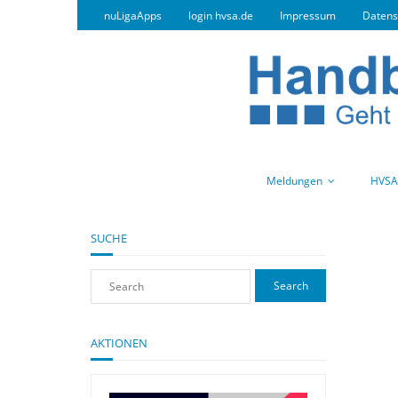
nuLigaApps
login hvsa.de
Impressum
Datens
Meldungen
HVSA
SUCHE
AKTIONEN