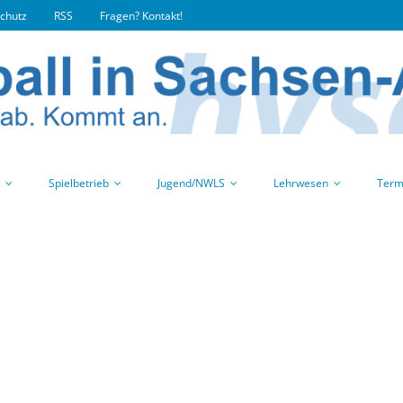
chutz
RSS
Fragen? Kontakt!
Spielbetrieb
Jugend/NWLS
Lehrwesen
Term