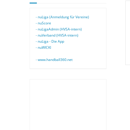
- nuLiga (Anmeldung für Vereine)
- nuScore
- nuLigaAdmin (HVSA-intern)
- nuVerband (HVSA-intern)
- nuLiga - Die App
- nuWICKI
- www.handball360.net