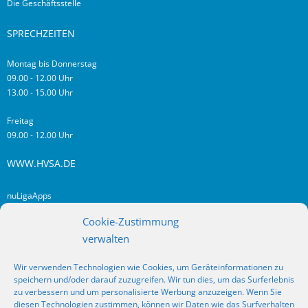
Die Geschäftsstelle
SPRECHZEITEN
Montag bis Donnerstag
09.00 - 12.00 Uhr
13.00 - 15.00 Uhr
Freitag
09.00 - 12.00 Uhr
WWW.HVSA.DE
nuLigaApps
login hvsa.de
Cookie-Zustimmung
Impressum
verwalten
Datenschutz
Wir verwenden Technologien wie Cookies, um Geräteinformationen zu
RSS
speichern und/oder darauf zuzugreifen. Wir tun dies, um das Surferlebnis
Fragen? Kontakt!
zu verbessern und um personalisierte Werbung anzuzeigen. Wenn Sie
diesen Technologien zustimmen, können wir Daten wie das Surfverhalten