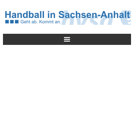
Meldungen
HVSA
Spielbetrieb
Jugend/NWLS
Lehrwesen
Termine