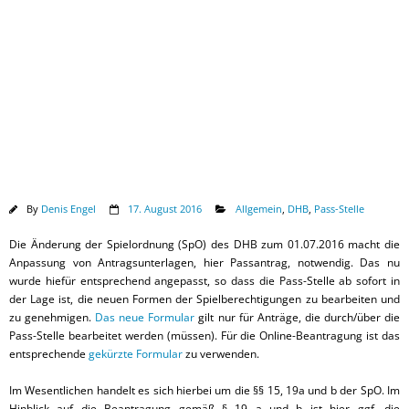
Downloads
By
Denis Engel
17. August 2016
Allgemein
,
DHB
,
Pass-Stelle
Die Änderung der Spielordnung (SpO) des DHB zum 01.07.2016 macht die
Anpassung von Antragsunterlagen, hier Passantrag, notwendig. Das nu
wurde hiefür entsprechend angepasst, so dass die Pass-Stelle ab sofort in
der Lage ist, die neuen Formen der Spielberechtigungen zu bearbeiten und
zu genehmigen.
Das neue Formular
gilt nur für Anträge, die durch/über die
Pass-Stelle bearbeitet werden (müssen). Für die Online-Beantragung ist das
entsprechende
gekürzte Formular
zu verwenden.
Im Wesentlichen handelt es sich hierbei um die §§ 15, 19a und b der SpO. Im
Hinblick auf die Beantragung gemäß § 19 a und b ist hier ggf. die