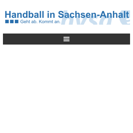
Meldungen
HVSA
Spielbetrieb
Jugend/NWLS
Lehrwesen
Termine