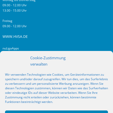
09.00 - 12.00 Uhr
13.00 - 15.00 Uhr
Freitag
09.00 - 12.00 Uhr
WWW.HVSA.DE
nuLigaApps
login hvsa.de
Cookie-Zustimmung
Impressum
verwalten
Datenschutz
Wir verwenden Technologien wie Cookies, um Geräteinformationen zu
RSS
speichern und/oder darauf zuzugreifen. Wir tun dies, um das Surferlebnis
Fragen? Kontakt!
zu verbessern und um personalisierte Werbung anzuzeigen. Wenn Sie
diesen Technologien zustimmen, können wir Daten wie das Surfverhalten
oder eindeutige IDs auf dieser Website verarbeiten. Wenn Sie Ihre
SOCIAL MEDIA
Zustimmung nicht erteilen oder zurückziehen, können bestimmte
Funktionen beeinträchtigt werden.