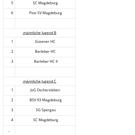
5
SC Magdeburg
6
Post SV Magdeburg
männliche Jugend B
1
Güsener HC
2
Barleber HC
3
Barleber HC II
männliche Jugend C
1
JsG Oschersleben
2
BSV 93 Magdeburg
3
SG Spergau
4
SC Magdeburg