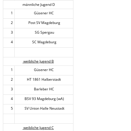
männliche Jugend D
1
Güsener HC
2
Post SV Magdeburg
3
SG Spergau
4
SC Magdeburg
weibliche Jugend B
1
Güsener HC
2
HT 1861 Halberstadt
3
Barleber HC
4
BSV 93 Magdeburg (wA)
5
SV Union Halle Neustadt
weibliche Jugend C