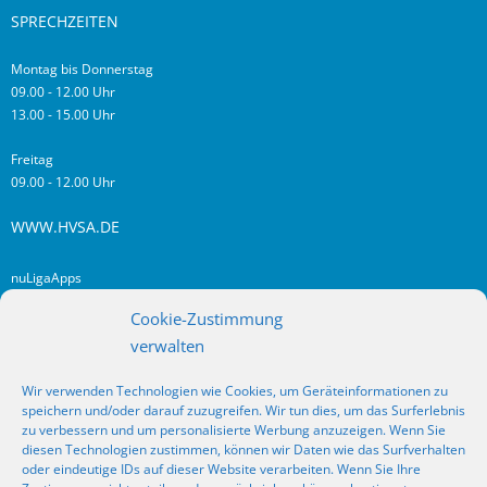
SPRECHZEITEN
Montag bis Donnerstag
09.00 - 12.00 Uhr
13.00 - 15.00 Uhr
Freitag
09.00 - 12.00 Uhr
WWW.HVSA.DE
nuLigaApps
login hvsa.de
Cookie-Zustimmung
Impressum
verwalten
Datenschutz
Wir verwenden Technologien wie Cookies, um Geräteinformationen zu
RSS
speichern und/oder darauf zuzugreifen. Wir tun dies, um das Surferlebnis
Fragen? Kontakt!
zu verbessern und um personalisierte Werbung anzuzeigen. Wenn Sie
diesen Technologien zustimmen, können wir Daten wie das Surfverhalten
oder eindeutige IDs auf dieser Website verarbeiten. Wenn Sie Ihre
SOCIAL MEDIA