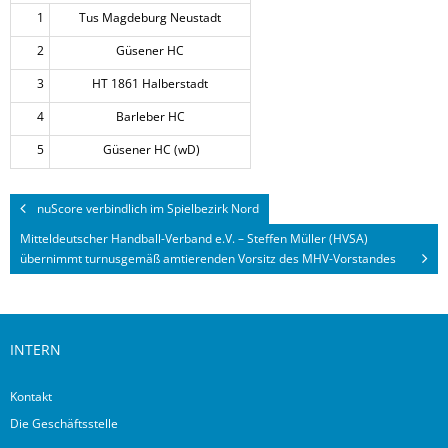
1
Tus Magdeburg Neustadt
2
Güsener HC
3
HT 1861 Halberstadt
4
Barleber HC
5
Güsener HC (wD)
nuScore verbindlich im Spielbezirk Nord
Mitteldeutscher Handball-Verband e.V. – Steffen Müller (HVSA)
übernimmt turnusgemäß amtierenden Vorsitz des MHV-Vorstandes
INTERN
Kontakt
Die Geschäftsstelle