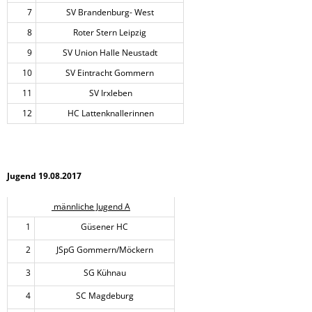
7
SV Brandenburg- West
8
Roter Stern Leipzig
9
SV Union Halle Neustadt
10
SV Eintracht Gommern
11
SV Irxleben
12
HC Lattenknallerinnen
Jugend 19.08.2017
männliche Jugend A
1
Güsener HC
2
JSpG Gommern/Möckern
3
SG Kühnau
4
SC Magdeburg