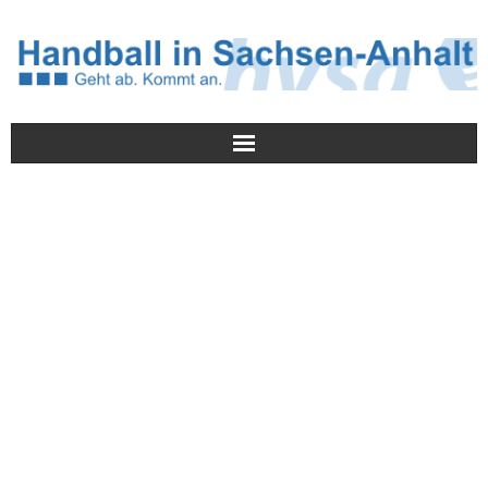
Meldungen
HVSA
Spielbetrieb
Jugend/NWLS
Lehrwesen
Termine