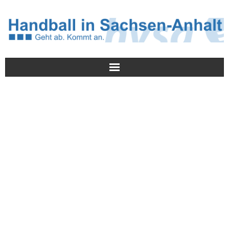
Meldungen
HVSA
Spielbetrieb
Jugend/NWLS
Lehrwesen
Termine