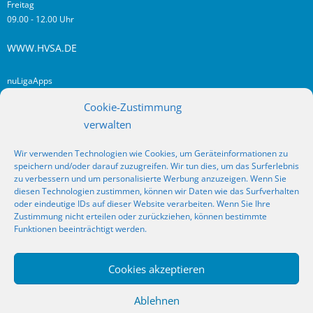
Freitag
09.00 - 12.00 Uhr
WWW.HVSA.DE
nuLigaApps
login hvsa.de
Cookie-Zustimmung
Impressum
verwalten
Datenschutz
Wir verwenden Technologien wie Cookies, um Geräteinformationen zu
RSS
speichern und/oder darauf zuzugreifen. Wir tun dies, um das Surferlebnis
Fragen? Kontakt!
zu verbessern und um personalisierte Werbung anzuzeigen. Wenn Sie
diesen Technologien zustimmen, können wir Daten wie das Surfverhalten
oder eindeutige IDs auf dieser Website verarbeiten. Wenn Sie Ihre
SOCIAL MEDIA
Zustimmung nicht erteilen oder zurückziehen, können bestimmte
Funktionen beeinträchtigt werden.
Cookies akzeptieren
_
Ablehnen