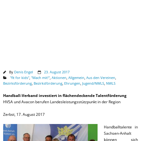
Downloads
By
Denis Engel
23. August 2017
"fit for kids"
,
"Mach mit!"
,
Aktionen
,
Allgemein
,
Aus den Vereinen
,
Bezirksförderung
,
Bezirksförderung
,
Ehrungen
,
Jugend/NWLS
,
NWLS
Handball-Verband investiert in flächendeckende Talentförderung
HVSA und Avacon berufen Landesleistungsstützpunkt in der Region
Zerbst, 17. August 2017
Handballtalente in
Sachsen-Anhalt
können sich