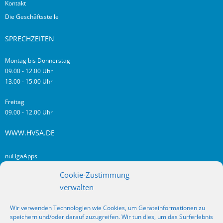
Kontakt
Die Geschäftsstelle
SPRECHZEITEN
Montag bis Donnerstag
09.00 - 12.00 Uhr
13.00 - 15.00 Uhr
Freitag
09.00 - 12.00 Uhr
WWW.HVSA.DE
nuLigaApps
login hvsa.de
Cookie-Zustimmung
Impressum
verwalten
Datenschutz
Wir verwenden Technologien wie Cookies, um Geräteinformationen zu
RSS
speichern und/oder darauf zuzugreifen. Wir tun dies, um das Surferlebnis