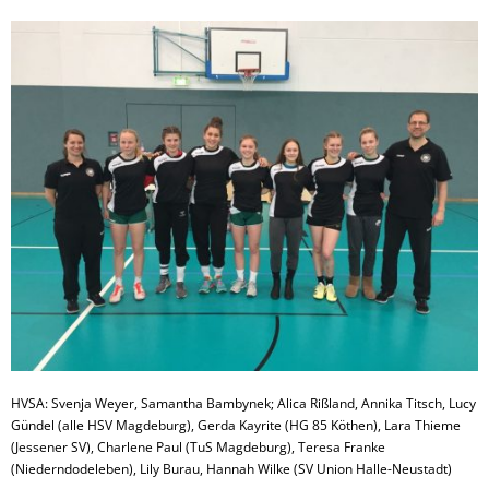
HVSA: Svenja Weyer, Samantha Bambynek; Alica Rißland, Annika Titsch, Lucy
Gündel (alle HSV Magdeburg), Gerda Kayrite (HG 85 Köthen), Lara Thieme
(Jessener SV), Charlene Paul (TuS Magdeburg), Teresa Franke
(Niederndodeleben), Lily Burau, Hannah Wilke (SV Union Halle-Neustadt)