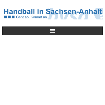
Meldungen
HVSA
Spielbetrieb
Jugend/NWLS
Lehrwesen
Termine