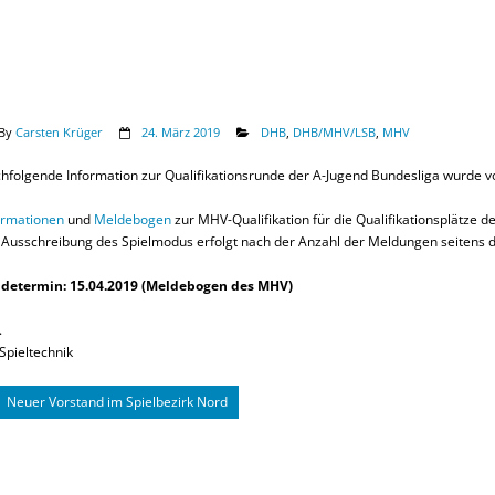
By
Carsten Krüger
24. März 2019
DHB
,
DHB/MHV/LSB
,
MHV
hfolgende Information zur Qualifikationsrunde der A-Jugend Bundesliga wurde vo
ormationen
und
Meldebogen
zur MHV-Qualifikation für die Qualifikationsplätze 
 Ausschreibung des Spielmodus erfolgt nach der Anzahl der Meldungen seitens d
determin: 15.04.2019 (Meldebogen des MHV)
.
Spieltechnik
Neuer Vorstand im Spielbezirk Nord