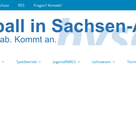
chutz
RSS
Fragen? Kontakt!
Spielbetrieb
Jugend/NWLS
Lehrwesen
Term