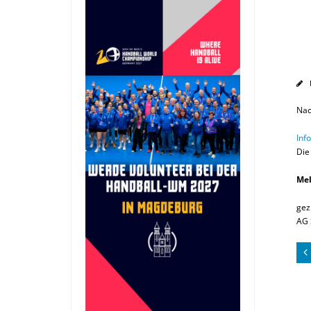
Nac
Inf
Die
Mel
gez
AG 