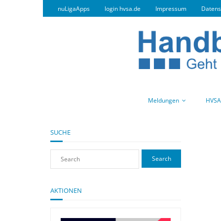
nuLigaApps
login hvsa.de
Impressum
Datens
Meldungen
HVSA
SUCHE
AKTIONEN