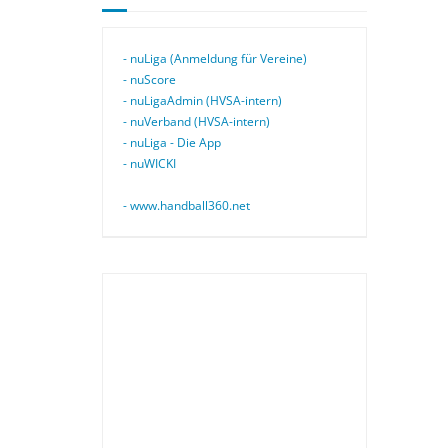
- nuLiga (Anmeldung für Vereine)
- nuScore
- nuLigaAdmin (HVSA-intern)
- nuVerband (HVSA-intern)
- nuLiga - Die App
- nuWICKI
- www.handball360.net