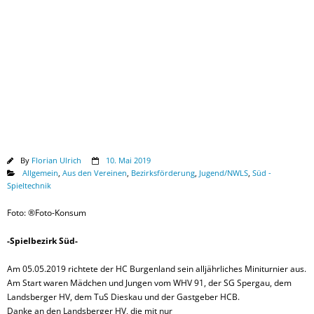
Downloads
By
Florian Ulrich
10. Mai 2019
Allgemein
,
Aus den Vereinen
,
Bezirksförderung
,
Jugend/NWLS
,
Süd -
Spieltechnik
Foto: ®Foto-Konsum
-Spielbezirk Süd-
Am 05.05.2019 richtete der HC Burgenland sein alljährliches Miniturnier aus.
Am Start waren Mädchen und Jungen vom WHV 91, der SG Spergau, dem
Landsberger HV, dem TuS Dieskau und der Gastgeber HCB.
Danke an den Landsberger HV, die mit nur