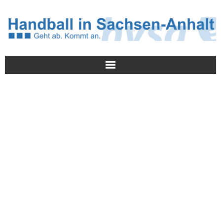
Meldungen
HVSA
Spielbetrieb
Jugend/NWLS
Lehrwesen
Termine