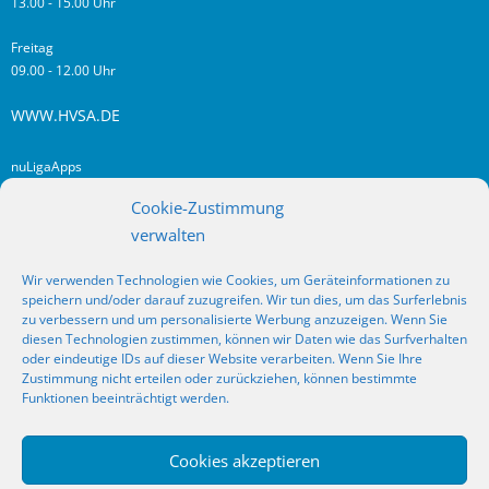
13.00 - 15.00 Uhr
Freitag
09.00 - 12.00 Uhr
WWW.HVSA.DE
nuLigaApps
login hvsa.de
Cookie-Zustimmung
Impressum
verwalten
Datenschutz
Wir verwenden Technologien wie Cookies, um Geräteinformationen zu
RSS
speichern und/oder darauf zuzugreifen. Wir tun dies, um das Surferlebnis
Fragen? Kontakt!
zu verbessern und um personalisierte Werbung anzuzeigen. Wenn Sie
diesen Technologien zustimmen, können wir Daten wie das Surfverhalten
oder eindeutige IDs auf dieser Website verarbeiten. Wenn Sie Ihre
SOCIAL MEDIA
Zustimmung nicht erteilen oder zurückziehen, können bestimmte
Funktionen beeinträchtigt werden.
Cookies akzeptieren
_