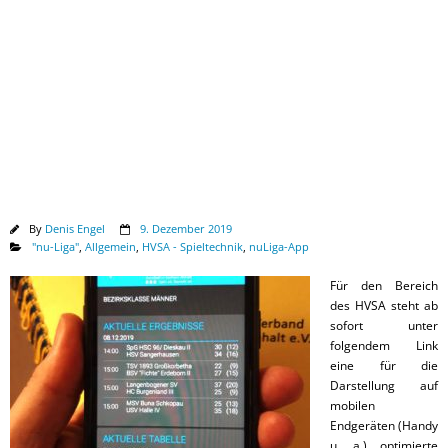
Downloads
By
Denis Engel
9. Dezember 2019
"nu-Liga"
,
Allgemein
,
HVSA - Spieltechnik
,
nuLiga-App
Für den Bereich
des HVSA steht ab
sofort unter
folgendem Link
eine für die
Darstellung auf
mobilen
Endgeräten (Handy
u. a.) optimierte