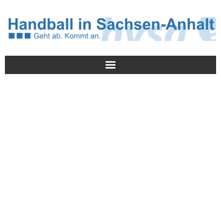
Meldungen
HVSA
Spielbetrieb
Jugend/NWLS
Lehrwesen
Termine