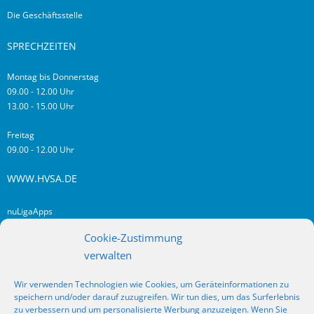
Die Geschäftsstelle
SPRECHZEITEN
Montag bis Donnerstag
09.00 - 12.00 Uhr
13.00 - 15.00 Uhr
Freitag
09.00 - 12.00 Uhr
WWW.HVSA.DE
nuLigaApps
login hvsa.de
Cookie-Zustimmung
Impressum
verwalten
Datenschutz
Wir verwenden Technologien wie Cookies, um Geräteinformationen zu
RSS
speichern und/oder darauf zuzugreifen. Wir tun dies, um das Surferlebnis
Fragen? Kontakt!
zu verbessern und um personalisierte Werbung anzuzeigen. Wenn Sie