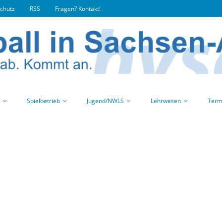
chutz
RSS
Fragen? Kontakt!
Spielbetrieb
Jugend/NWLS
Lehrwesen
Term