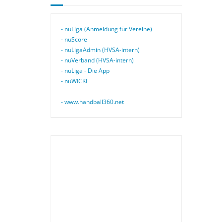
- nuLiga (Anmeldung für Vereine)
- nuScore
- nuLigaAdmin (HVSA-intern)
- nuVerband (HVSA-intern)
- nuLiga - Die App
- nuWICKI
- www.handball360.net