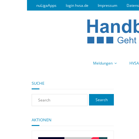
nuLigaApps
login hvsa.de
Impressum
Datens
Meldungen
HVSA
SUCHE
AKTIONEN