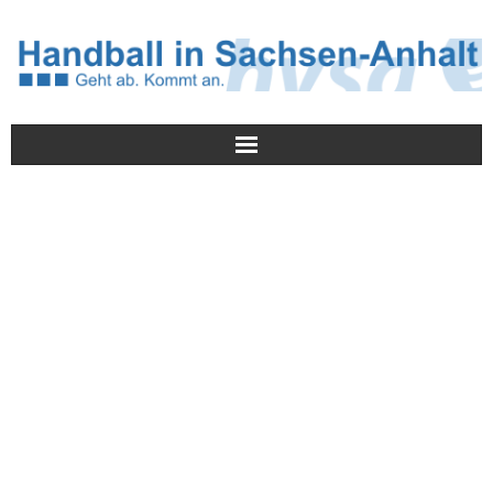
Meldungen
HVSA
Spielbetrieb
Jugend/NWLS
Lehrwesen
Termine