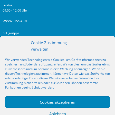
Freitag
09.00 - 12.00 Uhr
WWW.HVSA.DE
nuLigaApps
login hvsa.de
Cookie-Zustimmung
Impressum
verwalten
Datenschutz
Wir verwenden Technologien wie Cookies, um Geräteinformationen zu
RSS
speichern und/oder darauf zuzugreifen. Wir tun dies, um das Surferlebnis
Fragen? Kontakt!
zu verbessern und um personalisierte Werbung anzuzeigen. Wenn Sie
diesen Technologien zustimmen, können wir Daten wie das Surfverhalten
oder eindeutige IDs auf dieser Website verarbeiten. Wenn Sie Ihre
SOCIAL MEDIA
Zustimmung nicht erteilen oder zurückziehen, können bestimmte
Funktionen beeinträchtigt werden.
Cookies akzeptieren
_
Ablehnen