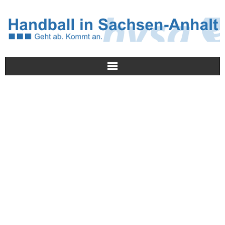
Meldungen
HVSA
Spielbetrieb
Jugend/NWLS
Lehrwesen
Termine