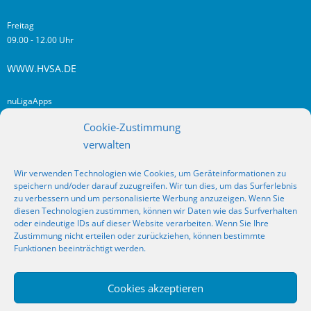
Freitag
09.00 - 12.00 Uhr
WWW.HVSA.DE
nuLigaApps
login hvsa.de
Cookie-Zustimmung
Impressum
verwalten
Datenschutz
Wir verwenden Technologien wie Cookies, um Geräteinformationen zu
RSS
speichern und/oder darauf zuzugreifen. Wir tun dies, um das Surferlebnis
Fragen? Kontakt!
zu verbessern und um personalisierte Werbung anzuzeigen. Wenn Sie
diesen Technologien zustimmen, können wir Daten wie das Surfverhalten
oder eindeutige IDs auf dieser Website verarbeiten. Wenn Sie Ihre
SOCIAL MEDIA
Zustimmung nicht erteilen oder zurückziehen, können bestimmte
Funktionen beeinträchtigt werden.
Cookies akzeptieren
_