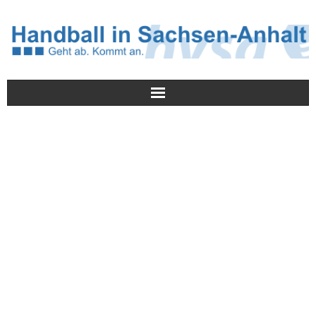
Meldungen
HVSA
Spielbetrieb
Jugend/NWLS
Lehrwesen
Termine