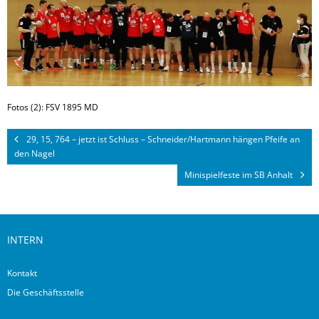
Fotos (2): FSV 1895 MD
29, 15, 764 – jetzt ist Schluss – Schneider/Hartmann hängen Pfeife an
den Nagel
Minispielfeste im SB Anhalt
INTERN
Kontakt
Die Geschäftsstelle