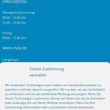
SPRECHZEITEN
Montag bis Donnerstag
09.00 - 12.00 Uhr
13.00 - 15.00 Uhr
Freitag
09.00 - 12.00 Uhr
WWW.HVSA.DE
nuLigaApps
login hvsa.de
Cookie-Zustimmung
Impressum
verwalten
Datenschutz
Wir verwenden Technologien wie Cookies, um Geräteinformationen zu
RSS
speichern und/oder darauf zuzugreifen. Wir tun dies, um das Surferlebnis
Fragen? Kontakt!
zu verbessern und um personalisierte Werbung anzuzeigen. Wenn Sie
diesen Technologien zustimmen, können wir Daten wie das Surfverhalten
oder eindeutige IDs auf dieser Website verarbeiten. Wenn Sie Ihre
SOCIAL MEDIA
Zustimmung nicht erteilen oder zurückziehen, können bestimmte