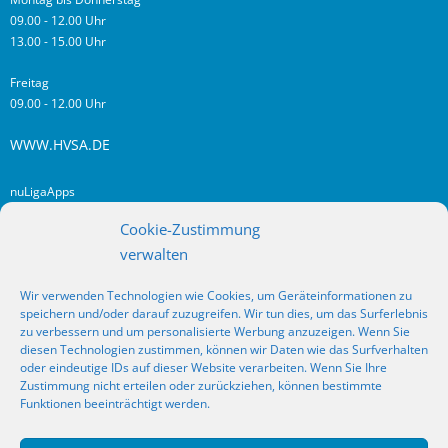
09.00 - 12.00 Uhr
13.00 - 15.00 Uhr
Freitag
09.00 - 12.00 Uhr
WWW.HVSA.DE
nuLigaApps
login hvsa.de
Cookie-Zustimmung
Impressum
verwalten
Datenschutz
Wir verwenden Technologien wie Cookies, um Geräteinformationen zu
RSS
speichern und/oder darauf zuzugreifen. Wir tun dies, um das Surferlebnis
Fragen? Kontakt!
zu verbessern und um personalisierte Werbung anzuzeigen. Wenn Sie
diesen Technologien zustimmen, können wir Daten wie das Surfverhalten
oder eindeutige IDs auf dieser Website verarbeiten. Wenn Sie Ihre
SOCIAL MEDIA
Zustimmung nicht erteilen oder zurückziehen, können bestimmte
Funktionen beeinträchtigt werden.