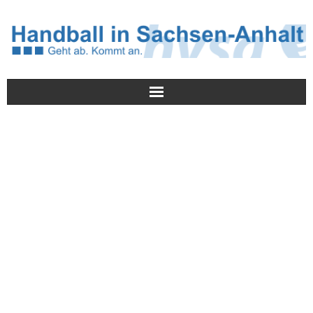
Meldungen
HVSA
Spielbetrieb
Jugend/NWLS
Lehrwesen
Termine