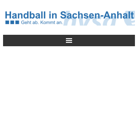
Meldungen
HVSA
Spielbetrieb
Jugend/NWLS
Lehrwesen
Termine