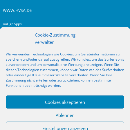
WWW.HVSA.DE
nuLigaApps
login hvsa.de
Cookie-Zustimmung
Impressum
verwalten
Datenschutz
Wir verwenden Technologien wie Cookies, um Geräteinformationen zu
RSS
speichern und/oder darauf zuzugreifen. Wir tun dies, um das Surferlebnis
Fragen? Kontakt!
zu verbessern und um personalisierte Werbung anzuzeigen. Wenn Sie
diesen Technologien zustimmen, können wir Daten wie das Surfverhalten
oder eindeutige IDs auf dieser Website verarbeiten. Wenn Sie Ihre
SOCIAL MEDIA
Zustimmung nicht erteilen oder zurückziehen, können bestimmte
Funktionen beeinträchtigt werden.
Cookies akzeptieren
_
Ablehnen
Meldungen
HVSA
Spielbetrieb
Jugend/NWLS
Lehrwesen
Einstellungen anzeigen