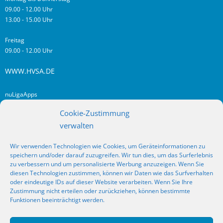
09.00 - 12.00 Uhr
13.00 - 15.00 Uhr
Freitag
09.00 - 12.00 Uhr
WWW.HVSA.DE
nuLigaApps
login hvsa.de
Cookie-Zustimmung
Impressum
verwalten
Datenschutz
Wir verwenden Technologien wie Cookies, um Geräteinformationen zu
RSS
speichern und/oder darauf zuzugreifen. Wir tun dies, um das Surferlebnis
Fragen? Kontakt!
zu verbessern und um personalisierte Werbung anzuzeigen. Wenn Sie
diesen Technologien zustimmen, können wir Daten wie das Surfverhalten
oder eindeutige IDs auf dieser Website verarbeiten. Wenn Sie Ihre
SOCIAL MEDIA
Zustimmung nicht erteilen oder zurückziehen, können bestimmte
Funktionen beeinträchtigt werden.