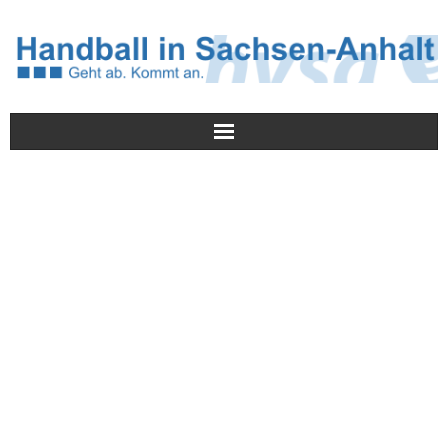
Meldungen
HVSA
Spielbetrieb
Jugend/NWLS
Lehrwesen
Termine