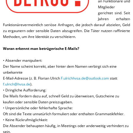
an Funktionäre und
Mitglieder
gerichtet sind. Seit
Jahren erhalten
Funktionäre
vermeintlich seriöse Anfragen, die jedoch darauf abzielen, Geld
zu ergaunern oder sensible Daten abzugreifen. Die Täter nutzen raffinierte
Methoden, um ihre Identität zu verschleiern.
Woran erkennt man betrügerische E-Mails?
•
Absender manipuliert
:
Der Name scheint korrekt, aber hinter dem Namen verbirgt sich eine
unbekannte
E-Mail-Adresse (z. B. Florian Ulrich
F.ulrichhvsa.de@outlook.com
statt
f.ulrich@hvsa.de
).
•
Dringliche Aufforderung
:
Die Mails fordern dazu auf, schnell Geld zu überweisen, Gutscheine zu
kaufen oder sensible Daten preiszugeben.
•
Unpersönliche oder fehlerhafte Sprache
:
Oft sind die Texte unnatürlich formuliert oder enthalten Grammatikfehler.
•
Keine Rückrufmöglichkeit
:
Die Absender behaupten häufig, in Meetings oder anderweitig verhindert zu
sein.