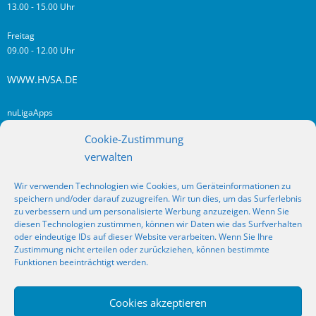
13.00 - 15.00 Uhr
Freitag
09.00 - 12.00 Uhr
WWW.HVSA.DE
nuLigaApps
login hvsa.de
Cookie-Zustimmung
Impressum
verwalten
Datenschutz
Wir verwenden Technologien wie Cookies, um Geräteinformationen zu
RSS
speichern und/oder darauf zuzugreifen. Wir tun dies, um das Surferlebnis
Fragen? Kontakt!
zu verbessern und um personalisierte Werbung anzuzeigen. Wenn Sie
diesen Technologien zustimmen, können wir Daten wie das Surfverhalten
oder eindeutige IDs auf dieser Website verarbeiten. Wenn Sie Ihre
SOCIAL MEDIA
Zustimmung nicht erteilen oder zurückziehen, können bestimmte
Funktionen beeinträchtigt werden.
Cookies akzeptieren
_