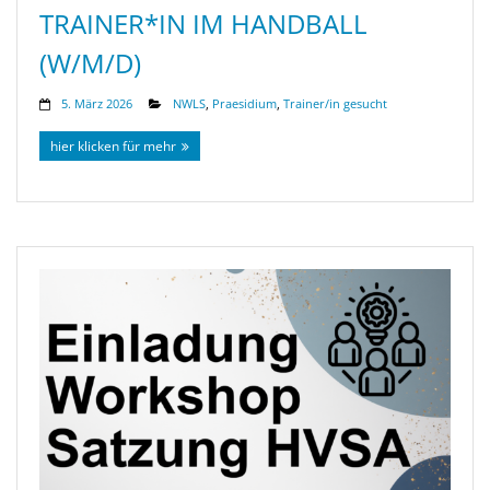
TRAINER*IN IM HANDBALL
(W/M/D)
5. März 2026
NWLS
,
Praesidium
,
Trainer/in gesucht
hier klicken für mehr