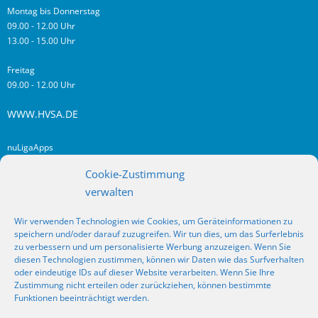
Montag bis Donnerstag
09.00 - 12.00 Uhr
13.00 - 15.00 Uhr
Freitag
09.00 - 12.00 Uhr
WWW.HVSA.DE
nuLigaApps
login hvsa.de
Cookie-Zustimmung
Impressum
verwalten
Datenschutz
Wir verwenden Technologien wie Cookies, um Geräteinformationen zu
RSS
speichern und/oder darauf zuzugreifen. Wir tun dies, um das Surferlebnis
Fragen? Kontakt!
zu verbessern und um personalisierte Werbung anzuzeigen. Wenn Sie
diesen Technologien zustimmen, können wir Daten wie das Surfverhalten
oder eindeutige IDs auf dieser Website verarbeiten. Wenn Sie Ihre
SOCIAL MEDIA
Zustimmung nicht erteilen oder zurückziehen, können bestimmte
Funktionen beeinträchtigt werden.