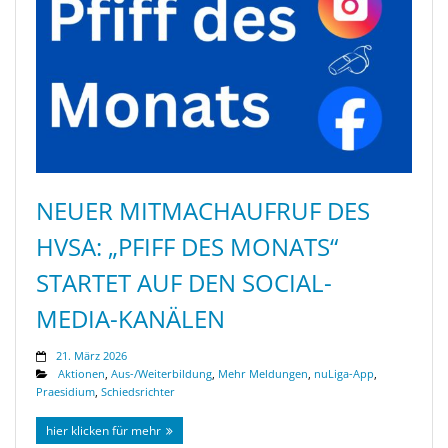
NEUER MITMACHAUFRUF DES
HVSA: „PFIFF DES MONATS“
STARTET AUF DEN SOCIAL-
MEDIA-KANÄLEN
21. März 2026
Aktionen
,
Aus-/Weiterbildung
,
Mehr Meldungen
,
nuLiga-App
,
Praesidium
,
Schiedsrichter
hier klicken für mehr