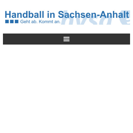
Meldungen
HVSA
Spielbetrieb
Jugend/NWLS
Lehrwesen
Termine